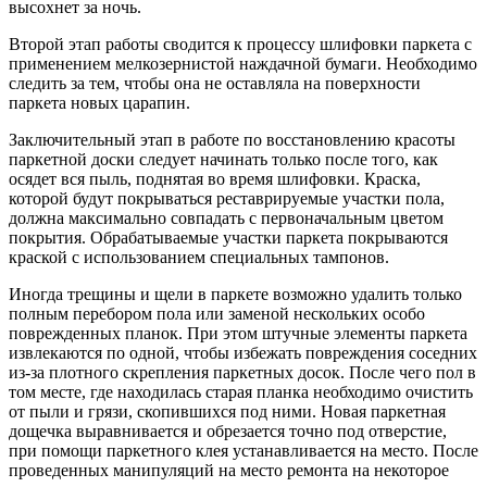
высохнет за ночь.
Второй этап работы сводится к процессу шлифовки паркета с
применением мелкозернистой наждачной бумаги. Необходимо
следить за тем, чтобы она не оставляла на поверхности
паркета новых царапин.
Заключительный этап в работе по восстановлению красоты
паркетной доски следует начинать только после того, как
осядет вся пыль, поднятая во время шлифовки. Краска,
которой будут покрываться реставрируемые участки пола,
должна максимально совпадать с первоначальным цветом
покрытия. Обрабатываемые участки паркета покрываются
краской с использованием специальных тампонов.
Иногда трещины и щели в паркете возможно удалить только
полным перебором пола или заменой нескольких особо
поврежденных планок. При этом штучные элементы паркета
извлекаются по одной, чтобы избежать повреждения соседних
из-за плотного скрепления паркетных досок. После чего пол в
том месте, где находилась старая планка необходимо очистить
от пыли и грязи, скопившихся под ними. Новая паркетная
дощечка выравнивается и обрезается точно под отверстие,
при помощи паркетного клея устанавливается на место. После
проведенных манипуляций на место ремонта на некоторое