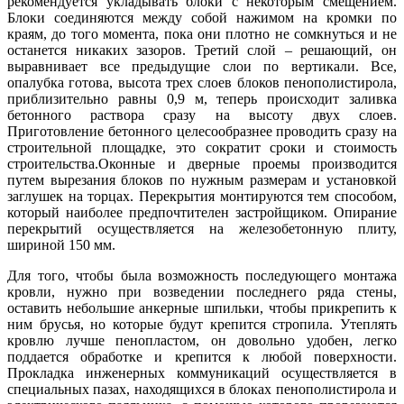
рекомендуется укладывать блоки с некоторым смещением.
Блоки соединяются между собой нажимом на кромки по
краям, до того момента, пока они плотно не сомкнуться и не
останется никаких зазоров. Третий слой – решающий, он
выравнивает все предыдущие слои по вертикали. Все,
опалубка готова, высота трех слоев блоков пенополистирола,
приблизительно равны 0,9 м, теперь происходит заливка
бетонного раствора сразу на высоту двух слоев.
Приготовление бетонного целесообразнее проводить сразу на
строительной площадке, это сократит сроки и стоимость
строительства.Оконные и дверные проемы производится
путем вырезания блоков по нужным размерам и установкой
заглушек на торцах. Перекрытия монтируются тем способом,
который наиболее предпочтителен застройщиком. Опирание
перекрытий осуществляется на железобетонную плиту,
шириной 150 мм.
Для того, чтобы была возможность последующего монтажа
кровли, нужно при возведении последнего ряда стены,
оставить небольшие анкерные шпильки, чтобы прикрепить к
ним брусья, но которые будут крепится стропила. Утеплять
кровлю лучше пенопластом, он довольно удобен, легко
поддается обработке и крепится к любой поверхности.
Прокладка инженерных коммуникаций осуществляется в
специальных пазах, находящихся в блоках пенополистирола и