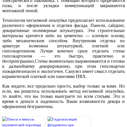
электрического паяльника, с помощью которого прорезаются
пазы, и после укладки коммуникаций закрываются
монтажной пеной.
Технология несъемной опалубки предполагает использование
различного оформления и отделки фасада. Панели, сайдинг,
декоративные полимерные штукатурки. Эти строительные
материалы крепятся либо на цементно — клеевую основу,
либо механическим способом. Внутренняя отделка по
арматуре возможна штукатуркой, плиткой или
гипсокартонном. Лучше конечно сразу отделать стены
гипсокартоном — это быстро, практично и
беспроигрышно.Стены моментально выравниваются и готовы
к дальнейшему декорированию, при этом гипсокартон
пожаробезопасен и экологичен. Санузел имеет смысл отделать
керамической плиткой или панелями ПВХ.
Как видите, все предельно просто, выбор только за вами. Но
если, вы решитесь использовать метод несъемной опалубки,
то знайте, что вы только выиграете по всем статьям. Это и
время и деньги и надежность. Ваши возможности декора и
оформления безграничны.