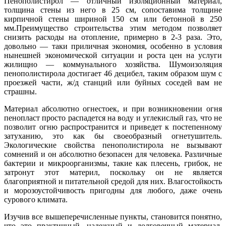
Пенополистирол — отличный изоляционный материал,
толщина стены из него в 25 см, сопоставима толщине
кирпичной стены шириной 150 см или бетонной в 250
мм.Преимущество строительства этим методом позволяет
снизить расходы на отопление, примерно в 2-3 раза. Это,
довольно — таки приличная экономия, особенно в условия
нынешней экономической ситуации и роста цен на услуги
жилищно — коммунального хозяйства. Шумоизоляция
пенополистирола достигает 46 децибел, таким образом шум с
проезжей части, ж/д станций или буйных соседей вам не
страшны.
Материал абсолютно огнестоек, и при возникновении огня
пенопласт просто распадется на воду и углекислый газ, что не
позволит огню распространится и приведет к постепенному
затуханию, это как бы своеобразный огнетушитель.
Экологические свойства пенополистирола не вызывают
сомнений и он абсолютно безопасен для человека. Различные
бактерии и микроорганизмы, такие как плесень, грибок, не
затронут этот материл, поскольку он не является
благоприятной и питательной средой для них. Влагостойкость
и морозоустойчивость пригодны для любого, даже очень
сурового климата.
Изучив все вышеперечисленные пункты, становится понятно,
что это практичный, надежный и долговечный материал,