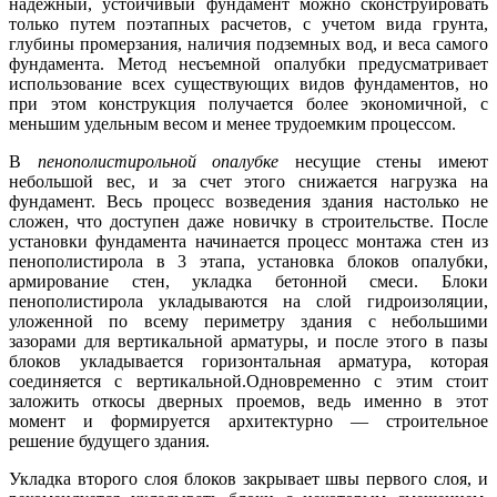
надежный, устойчивый фундамент можно сконструировать
только путем поэтапных расчетов, с учетом вида грунта,
глубины промерзания, наличия подземных вод, и веса самого
фундамента. Метод несъемной опалубки предусматривает
использование всех существующих видов фундаментов, но
при этом конструкция получается более экономичной, с
меньшим удельным весом и менее трудоемким процессом.
В
пенополистирольной опалубке
несущие стены имеют
небольшой вес, и за счет этого снижается нагрузка на
фундамент. Весь процесс возведения здания настолько не
сложен, что доступен даже новичку в строительстве. После
установки фундамента начинается процесс монтажа стен из
пенополистирола в 3 этапа, установка блоков опалубки,
армирование стен, укладка бетонной смеси. Блоки
пенополистирола укладываются на слой гидроизоляции,
уложенной по всему периметру здания с небольшими
зазорами для вертикальной арматуры, и после этого в пазы
блоков укладывается горизонтальная арматура, которая
соединяется с вертикальной.Одновременно с этим стоит
заложить откосы дверных проемов, ведь именно в этот
момент и формируется архитектурно — строительное
решение будущего здания.
Укладка второго слоя блоков закрывает швы первого слоя, и