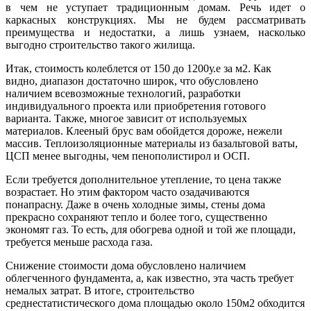
в чем не уступает традиционным домам. Речь идет о
каркасных конструкциях. Мы не будем рассматривать
преимущества и недостатки, а лишь узнаем, насколько
выгодно строительство такого жилища.
Итак, стоимость колеблется от 150 до 1200у.е за м2. Как
видно, диапазон достаточно широк, что обусловлено
наличием всевозможные технологий, разработки
индивидуального проекта или приобретения готового
варианта. Также, многое зависит от используемых
материалов. Клееный брус вам обойдется дороже, нежели
массив. Теплоизоляционные материалы из базальтовой ваты,
ЦСП менее выгодны, чем пенополистирол и ОСП.
Если требуется дополнительное утепление, то цена также
возрастает. Но этим фактором часто озадачиваются
понапрасну. Даже в очень холодные зимы, стены дома
прекрасно сохраняют тепло и более того, существенно
экономят газ. То есть, для обогрева одной и той же площади,
требуется меньше расхода газа.
Снижение стоимости дома обусловлено наличием
облегченного фундамента, а, как известно, эта часть требует
немалых затрат. В итоге, строительство
среднестатистического дома площадью около 150м2 обходится