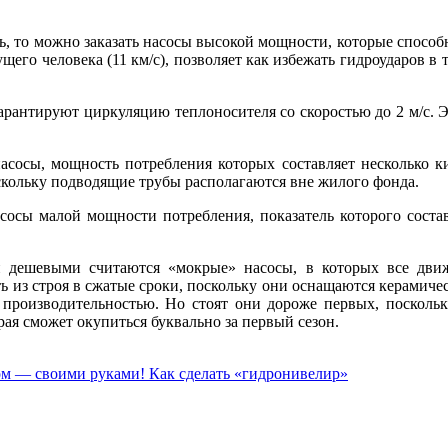
ь, то можно заказать насосы высокой мощности, которые способ
ущего человека (11 км/с), позволяет как избежать гидроударов в
антируют циркуляцию теплоносителя со скоростью до 2 м/с. Эт
сы, мощность потребления которых составляет несколько кил
поскольку подводящие трубы располагаются вне жилого фонда.
сы малой мощности потребления, показатель которого составл
дешевыми считаются «мокрые» насосы, в которых все движу
ить из строя в сжатые сроки, поскольку они оснащаются керамич
производительностью. Но стоят они дороже первых, поскольку
я сможет окупиться буквально за первый сезон.
м — своими руками! Как сделать «гидронивелир»