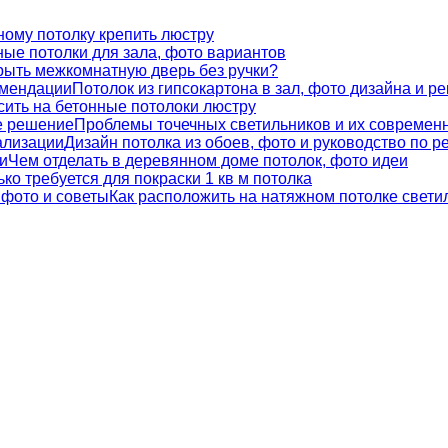
ному потолку крепить люстру
ые потолки для зала, фото вариантов
крыть межкомнатную дверь без ручки?
Потолок из гипсокартона в зал, фото дизайна и р
сить на бетонные потолоки люстру
Проблемы точечных светильников и их современ
Дизайн потолка из обоев, фото и руководство по р
Чем отделать в деревянном доме потолок, фото идеи
ко требуется для покраски 1 кв м потолка
Как расположить на натяжном потолке свети