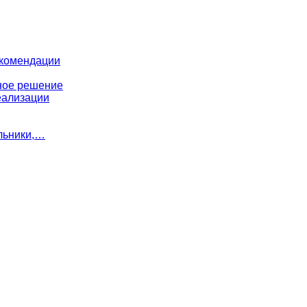
екомендации
ное решение
еализации
льники,…