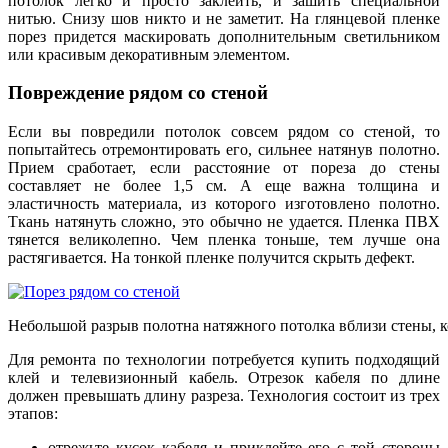
потолок легко и просто заклеить, и зашить специальной
нитью. Снизу шов никто и не заметит. На глянцевой пленке
порез придется маскировать дополнительным светильником
или красивым декоративным элементом.
Повреждение рядом со стеной
Если вы повредили потолок совсем рядом со стеной, то
попытайтесь отремонтировать его, сильнее натянув полотно.
Прием сработает, если расстояние от пореза до стены
составляет не более 1,5 см. А еще важна толщина и
эластичность материала, из которого изготовлено полотно.
Ткань натянуть сложно, это обычно не удается. Пленка ПВХ
тянется великолепно. Чем пленка тоньше, тем лучше она
растягивается. На тонкой пленке получится скрыть дефект.
Небольшой разрыв полотна натяжного потолка вблизи стены, 
Для ремонта по технологии потребуется купить подходящий
клей и телевизионный кабель. Отрезок кабеля по длине
должен превышать длину разреза. Технология состоит из трех
этапов:
отрежьте кусок кабеля и приклейте его с той стороны