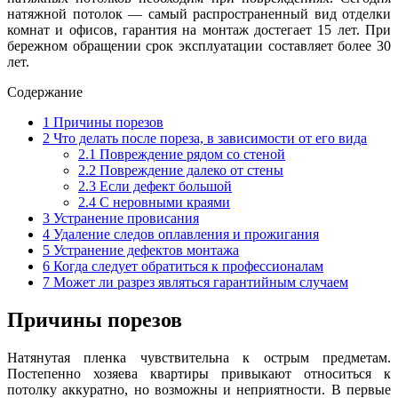
натяжной потолок — самый распространенный вид отделки
комнат и офисов, гарантия на монтаж достегает 15 лет. При
бережном обращении срок эксплуатации составляет более 30
лет.
Содержание
1
Причины порезов
2
Что делать после пореза, в зависимости от его вида
2.1
Повреждение рядом со стеной
2.2
Повреждение далеко от стены
2.3
Если дефект большой
2.4
С неровными краями
3
Устранение провисания
4
Удаление следов оплавления и прожигания
5
Устранение дефектов монтажа
6
Когда следует обратиться к профессионалам
7
Может ли разрез являться гарантийным случаем
Причины порезов
Натянутая пленка чувствительна к острым предметам.
Постепенно хозяева квартиры привыкают относиться к
потолку аккуратно, но возможны и неприятности. В первые