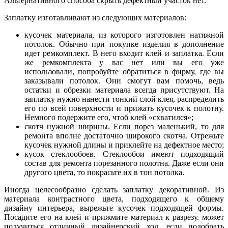
Альтернативного способа скрыть дефектный участок нет.
Заплатку изготавливают из следующих материалов:
кусочек материала, из которого изготовлен натяжной
потолок. Обычно при покупке изделия в дополнение
идет ремкомплект. В него входит клей и заплатка. Если
же ремкомплекта у вас нет или вы его уже
использовали, попробуйте обратиться в фирму, где вы
заказывали потолок. Они смогут вам помочь, ведь
остатки и обрезки материала всегда присутствуют. На
заплатку нужно нанести тонкий слой клея, распределить
его по всей поверхности и прижать кусочек к полотну.
Немного подержите его, чтоб клей «схватился»;
скотч нужной ширины. Если порез маленький, то для
ремонта вполне достаточно широкого скотча. Отрежьте
кусочек нужной длины и приклейте на дефектное место;
кусок стеклообоев. Стеклообои имеют подходящий
состав для ремонта порезанного полотна. Даже если они
другого цвета, то покрасьте их в тон потолка.
Иногда целесообразно сделать заплатку декоративной. Из
материала контрастного цвета, подходящего к общему
дизайну интерьера, вырежьте кусочек подходящей формы.
Посадите его на клей и прижмите материал к разрезу. может
получиться отличный дизайнерский ход, если подобрать