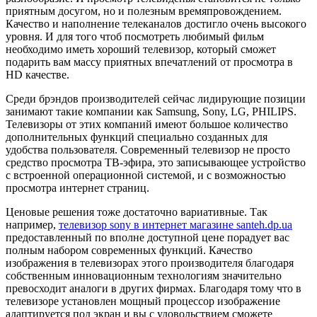
приятным досугом, но и полезным времяпровождением.
Качество и наполнение телеканалов достигло очень высокого
уровня. И для того чтоб посмотреть любимый фильм
необходимо иметь хороший телевизор, который сможет
подарить вам массу приятных впечатлений от просмотра в
HD качестве.
Среди брэндов производителей сейчас лидирующие позиции
занимают такие компании как Samsung, Sony, LG, PHILIPS.
Телевизоры от этих компаний имеют большое количество
дополнительных функций специально созданных для
удобства пользователя. Современный телевизор не просто
средство просмотра ТВ-эфира, это записывающее устройство
с встроенной операционной системой, и с возможностью
просмотра интернет страниц.
Ценовые решения тоже достаточно вариативные. Так
например,
телевизор sony в интернет магазине santeh.dp.ua
предоставленный по вполне доступной цене порадует вас
полным набором современных функций. Качество
изображения в телевизорах этого производителя благодаря
собственным инновационным технологиям значительно
превосходит аналоги в других фирмах. Благодаря тому что в
телевизоре установлен мощный процессор изображение
адаптируется под экран и вы с удовольствием сможете