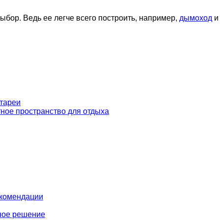
выбор. Ведь ее легче всего построить, например,
дымоход
и
атареи
ное пространство для отдыха
екомендации
ное решение