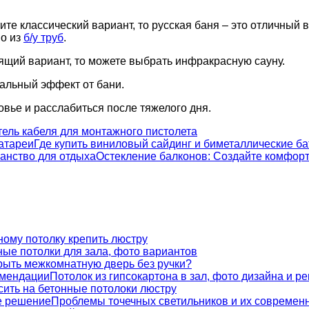
ите классический вариант, то русская баня – это отличный 
но из
б/у труб
.
ящий вариант, то можете выбрать инфракрасную сауну.
мальный эффект от бани.
овье и расслабиться после тяжелого дня.
ель кабеля для монтажного пистолета
Где купить виниловый сайдинг и биметаллические б
Остекление балконов: Создайте комфорт
ному потолку крепить люстру
ые потолки для зала, фото вариантов
крыть межкомнатную дверь без ручки?
Потолок из гипсокартона в зал, фото дизайна и р
сить на бетонные потолоки люстру
Проблемы точечных светильников и их современ