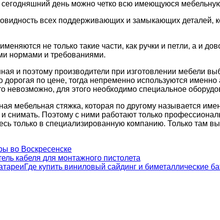
 сегодняшний день можно четко всю имеющуюся мебельную 
новидность всех поддерживающих и замыкающих деталей, ко
именяются не только такие части, как ручки и петли, а и д
ыми нормами и требованиями.
нная и поэтому производители при изготовлении мебели вы
о дорогая по цене, тогда непременно используются именно
то невозможно, для этого необходимо специальное оборудо
ая мебельная стяжка, которая по другому называется имен
ь и снимать. Поэтому с ними работают только профессиона
тесь только в специализированную компанию. Только там 
ры во Воскресенске
ель кабеля для монтажного пистолета
Где купить виниловый сайдинг и биметаллические б