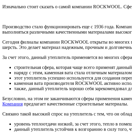
Изначально стоит сказать о самой компании ROCKWOOL. Сферо
Производство стало функционировать еще с 1936 года. Компан
выполняться различными качественными материалами высокого
Сегодня филиалы компании ROCKWOOL открыты во многих г
шерсть. Это делает материал надежным, прочным и долговечн
За счет этого, данный утеплитель применяется во многих сфера
строительная сфера, которая чаще всего применят данный
наряду с этим, каменная вата стала отличным материало
этот утеплитель успешно используется для создания пере
каменная вата производителя ROCKWOOL активно исполь
также, данный утеплитель хорошо себя зарекомендовал д
Безусловно, на этом не заканчиваются сферы применения кам
Компания
предлагает качественные строительные материалы.
Связано такой высокий спрос на утеплитель с тем, что он обл
уровень теплоотдачи низкий, за счет этого, тепло в поме
данный утеплитель устойчив к возгоранию в силу того, ч