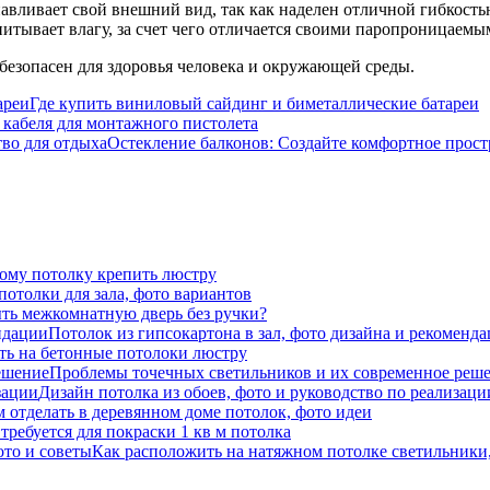
авливает свой внешний вид, так как наделен отличной гибкость
питывает влагу, за счет чего отличается своими паропроницаемы
безопасен для здоровья человека и окружающей среды.
Где купить виниловый сайдинг и биметаллические батареи
 кабеля для монтажного пистолета
Остекление балконов: Создайте комфортное прост
ому потолку крепить люстру
отолки для зала, фото вариантов
ть межкомнатную дверь без ручки?
Потолок из гипсокартона в зал, фото дизайна и рекоменд
ть на бетонные потолоки люстру
Проблемы точечных светильников и их современное реш
Дизайн потолка из обоев, фото и руководство по реализаци
м отделать в деревянном доме потолок, фото идеи
требуется для покраски 1 кв м потолка
Как расположить на натяжном потолке светильник