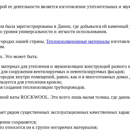
й ее деятельности является изготовление утеплительных и зву
ия была зарегистрированы в Дании, где добывался ей каменный
 уровня универсальности и легкости использования.
ородах нашей страны.
Теплоизоляционные материалы
изготавли
ым.
х. Это может быть:
 материал для утепления и звукоизоляции конструкций разного 
м для сооружения вентилируемых и невентилируемых фасадов;
городок внутри помещений, равно, как и в многоэтажных домах д
зуется для утепления кровли;
ля создания теплоизоляции трубопроводов.
енной ваты ROCKWOOL. Это всего лишь малая толика, где данны
адает рядом существенных эксплуатационных качественных харак
щении сохраняется;
то относится он к группе негорючих материалов;