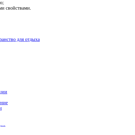
ю;
ми свойствами.
ранство для отдыха
ации
ение
и
и,…