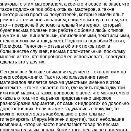
знакомы с этим материалом, а кое-кто и вовсе не знает, что
такое подложка под обои, отзывы мастеров, а также
некоторых из простых покупателей, которые имели опыт
ремонта с ее использованием, свидетельствуют о том, что
это – прекрасный вспомогательный материал, который
будет весьма полезен при работе с обоями любых типов
(бумажными, виниловыми, флизелиновыми, текстильными,
стекловолокном и так далее). Подложка под обои Экохит,
Полифом, Пенолон – отзывы об этих покрытиях, в
большинстве случаев, весьма положительные, поскольку
многие из тех, кто попробовал ее использовать, советуют
сделать это у других.
Сегодня все больше внимания уделяется технологиям по
энергосбережению. Так что, использование таких
материалов является весьма уместным именно в этом
контексте. Что же касается того, где купить подкладку той
или иной марки, а также вопросов о цене, что можно смело
сказать о том, что на рынке представлено широкое
разнообразие вариантов, от самых недорогих до довольно
дорогостоящих. Если вы уже задумались о покупке, то
можно посоветовать как большие строительные
гипермаркеты (Леруа Мерлен и другие), так и небольшие
компании, которые часто предлагают товар по весьма
привлекательным ценам. Кроме того, нельзя не напомнить