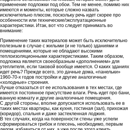
применение подложки под обои. Тем не менее, помимо них
имеются и моменты, которые сложно назвать
исключительно плюсом, поскольку речь идет скорее про
особенности или технические/эксплуатационные
характеристики. Итак, вот что следует принимать во
внимание:
Применение таких материалов может быть исключительно
полезным в случае с жилыми (и не только) зданиями и
помещениями, которые не обладают высокими
теплоизоляционными характеристиками. Таким образом,
подложка является своеобразным «дополнением» для
утеплителя, если таковой вообще имеется. О каких зданиях
идет речь? Прежде всего, это дачные дома, «панельки»
1960-70-х годов постройки и другие аналогичные
«холодные» строения.
Лучше отказаться от ее использования в тех местах, где
имеется постоянное присутствие влаги. Речь идет про бани,
ванную комнату и другие аналогичные помещения.
С другой стороны, вполне допускается использовать ее в
таких местах квартиры, как кухня, гостиная (зал), прихожая
(коридор), спальня и даже застекленная лоджия.
В тех случаях, когда на поверхности стены уже успели
сформироваться грибок и плесень, необходимо, первым
делом, избавиться от них, а уже после этого клеить