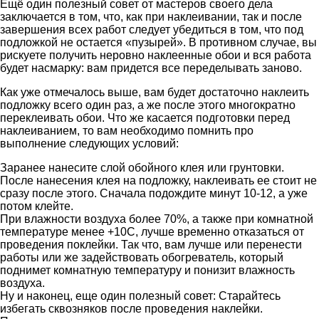
Ещё один полезный совет от мастеров своего дела
заключается в том, что, как при наклеивании, так и после
завершения всех работ следует убедиться в том, что под
подложкой не остается «пузырей». В противном случае, вы
рискуете получить неровно наклеенные обои и вся работа
будет насмарку: вам придется все переделывать заново.
Как уже отмечалось выше, вам будет достаточно наклеить
подложку всего один раз, а же после этого многократно
переклеивать обои. Что же касается подготовки перед
наклеиванием, то вам необходимо помнить про
выполнение следующих условий:
Заранее нанесите слой обойного клея или грунтовки.
После нанесения клея на подложку, наклеивать ее стоит не
сразу после этого. Сначала подождите минут 10-12, а уже
потом клейте.
При влажности воздуха более 70%, а также при комнатной
температуре менее +10C, лучше временно отказаться от
проведения поклейки. Так что, вам лучше или перенести
работы или же задействовать обогреватель, который
поднимет комнатную температуру и понизит влажность
воздуха.
Ну и наконец, еще один полезный совет: Старайтесь
избегать сквозняков после проведения наклейки.