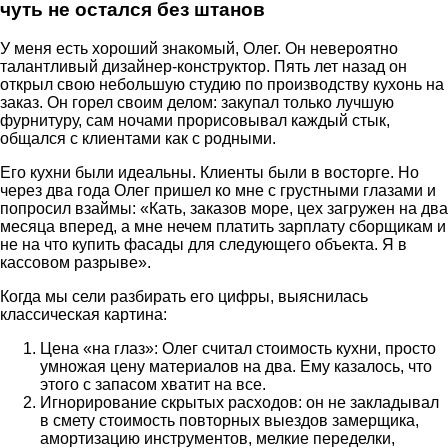
чуть не остался без штанов
У меня есть хороший знакомый, Олег. Он невероятно
талантливый дизайнер-конструктор. Пять лет назад он
открыл свою небольшую студию по производству кухонь на
заказ. Он горел своим делом: закупал только лучшую
фурнитуру, сам ночами прорисовывал каждый стык,
общался с клиентами как с родными.
Его кухни были идеальны. Клиенты были в восторге. Но
через два года Олег пришел ко мне с грустными глазами и
попросил взаймы: «Кать, заказов море, цех загружен на два
месяца вперед, а мне нечем платить зарплату сборщикам и
не на что купить фасады для следующего объекта. Я в
кассовом разрыве».
Когда мы сели разбирать его цифры, выяснилась
классическая картина:
Цена «на глаз»: Олег считал стоимость кухни, просто
умножая цену материалов на два. Ему казалось, что
этого с запасом хватит на все.
Игнорирование скрытых расходов: он не закладывал
в смету стоимость повторных выездов замерщика,
амортизацию инструментов, мелкие переделки,