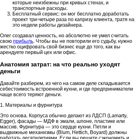
которые неизбежны при кривых стенах, и
транспортные расходы.
Бесплатный сервис: он мог бесплатно доработать
проект три-четыре раза по капризу клиента, тратя на
это недели работы дизайнера.
Олег создавал ценность, но абсолютно не умел считать
свою
прибыль
. Чтобы вы не повторили его судьбу, нужно
жестко оцифровать свой бизнес еще до того, как вы
арендуете первый цех или офис.
Анатомия затрат: на что реально уходят
деньги
Давайте разберем, из чего на самом деле складывается
себестоимость встроенной кухни, и где предприниматели
чаще всего теряют деньги.
1. Материалы и фурнитура
Это основа. Корпуса обычно делают из ЛДСП (Lamarty,
Egger), фасады — МДФ в эмали, шпоне, пластике или
массив. Фурнитура — это сердце кухни. Петли и
выдвижные механизмы (Blum, Hettich, Boyard) должны
работать десятилетиями. Если вы решите сэкономить и