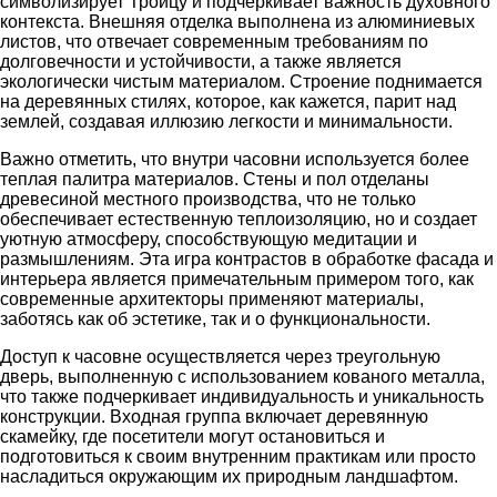
символизирует Троицу и подчеркивает важность духовного
контекста. Внешняя отделка выполнена из алюминиевых
листов, что отвечает современным требованиям по
долговечности и устойчивости, а также является
экологически чистым материалом. Строение поднимается
на деревянных стилях, которое, как кажется, парит над
землей, создавая иллюзию легкости и минимальности.
Важно отметить, что внутри часовни используется более
теплая палитра материалов. Стены и пол отделаны
древесиной местного производства, что не только
обеспечивает естественную теплоизоляцию, но и создает
уютную атмосферу, способствующую медитации и
размышлениям. Эта игра контрастов в обработке фасада и
интерьера является примечательным примером того, как
современные архитекторы применяют материалы,
заботясь как об эстетике, так и о функциональности.
Доступ к часовне осуществляется через треугольную
дверь, выполненную с использованием кованого металла,
что также подчеркивает индивидуальность и уникальность
конструкции. Входная группа включает деревянную
скамейку, где посетители могут остановиться и
подготовиться к своим внутренним практикам или просто
насладиться окружающим их природным ландшафтом.