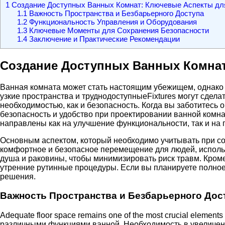
1
Создание Доступных Ванных Комнат: Ключевые Аспекты для
1.1
Важность Пространства и Безбарьерного Доступа
1.2
Функциональность Управления и Оборудования
1.3
Ключевые Моменты для Сохранения Безопасности
1.4
Заключение и Практические Рекомендации
Создание Доступных Ванных Комнат
Ванная комната может стать настоящим убежищем, однако 
узкие пространства и труднодоступныеFixtures могут сдел
необходимостью, как и безопасность. Когда вы заботитесь
безопасность и удобство при проектировании ванной комна
направлены как на улучшение функциональности, так и на
Основным аспектом, который необходимо учитывать при со
комфортное и безопасное перемещение для людей, использ
душа и раковины, чтобы минимизировать риск травм. Кром
утренние рутинные процедуры. Если вы планируете полное
решения.
Важность Пространства и Безбарьерного Дос
Adequate floor space remains one of the most crucial eleme
различными функциями ванной. Необходимость в увеличенн