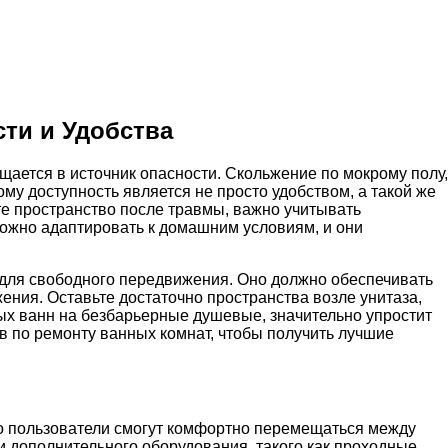
ти и Удобства
ается в источник опасности. Скольжение по мокрому полу,
му доступность является не просто удобством, а такой же
те пространство после травмы, важно учитывать
можно адаптировать к домашним условиям, и они
 для свободного передвижения. Оно должно обеспечивать
ния. Оставьте достаточно пространства возле унитаза,
ных ванн на безбарьерные душевые, значительно упростит
в по ремонту ванных комнат, чтобы получить лучшие
т, что пользователи смогут комфортно перемещаться между
 дополнительного оборудования, такого как проходные