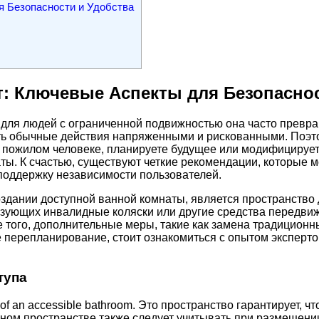
 Безопасности и Удобства
: Ключевые Аспекты для Безопаснос
для людей с ограниченной подвижностью она часто превращ
ать обычные действия напряженными и рискованными. Поэто
 о пожилом человеке, планируете будущее или модифицируе
ты. К счастью, существуют четкие рекомендации, которые 
 поддержку независимости пользователей.
здании доступной ванной комнаты, является пространство
ующих инвалидные коляски или другие средства передвиже
е того, дополнительные меры, такие как замена традицион
 перепланирование, стоит ознакомиться с опытом эксперто
тупа
nts of an accessible bathroom. Это пространство гарантируе
ом пространстве также следует учитывать при размещении