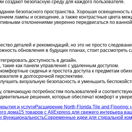
 создают безопасную среду для каждого пользователя.
оздании безопасного пространства. Хорошая освещенность 
нием лампы и освещение, а также контрастные цвета между
итивными отклонениями уверенно передвигаться по ванной
ество деталей и рекомендаций, но это не просто следован
ожность обновления в будущих планах, стоит рассмотреть 
тегрировать доступность в дизайн.
, такие как панели управления с удаленным доступом.
к комфортные сиденья и простота доступа к предметам обих
зователя в долгосрочной перспективе.
улучшить визуальную безопасность и уменьшить беспокойст
у, отвечающую потребностям пользователей и соответству
удивительные решения, которые обеспечат комфорт и увере
Расширение North Florida Tile and Flooring:
15 товаров с AliExpress для свежего интерьера ва
Современные идеи для стиральной ком