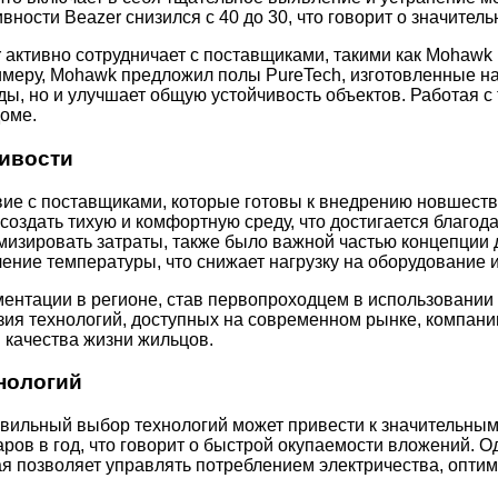
вности Beazer снизился с 40 до 30, что говорит о значител
активно сотрудничает с поставщиками, такими как Mohawk F
имеру, Mohawk предложил полы PureTech, изготовленные н
ды, но и улучшает общую устойчивость объектов. Работая 
оме.
чивости
ие с поставщиками, которые готовы к внедрению новшеств
оздать тихую и комфортную среду, что достигается благод
мизировать затраты, также было важной частью концепции
ние температуры, что снижает нагрузку на оборудование и
ентации в регионе, став первопроходцем в использовании 
азия технологий, доступных на современном рынке, компан
 качества жизни жильцов.
нологий
авильный выбор технологий может привести к значительным
ров в год, что говорит о быстрой окупаемости вложений. О
ая позволяет управлять потреблением электричества, опти