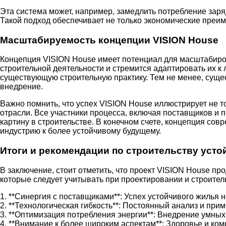
Эта система может, например, замедлить потребление заря
Такой подход обеспечивает не только экономические преим
Масштабируемость концепции VISION House
Концепция VISION House имеет потенциал для масштабиро
строительной деятельности и стремится адаптировать их к
существующую строительную практику. Тем не менее, сущес
внедрение.
Важно помнить, что успех VISION House иллюстрирует не т
отрасли. Все участники процесса, включая поставщиков и 
картину в строительстве. В конечном счете, концепция со
индустрию к более устойчивому будущему.
Итоги и рекомендации по строительству уст
В заключение, стоит отметить, что проект VISION House п
которые следует учитывать при проектировании и строител
1. **Синергия с поставщиками**: Успех устойчивого жилья
2. **Технологическая гибкость**: Постоянный анализ и при
3. **Оптимизация потребления энергии**: Внедрение умны
4. **Внимание к более широким аспектам**: Здоровье и ко