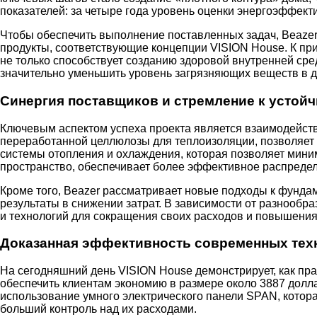
показателей: за четыре года уровень оценки энергоэффекти
Чтобы обеспечить выполнение поставленных задач, Beazer 
продукты, соответствующие концепции VISION House. К пр
не только способствует созданию здоровой внутренней сре
значительно уменьшить уровень загрязняющих веществ в д
Синергия поставщиков и стремление к устой
Ключевым аспектом успеха проекта является взаимодейств
переработанной целлюлозы для теплоизоляции, позволяет с
системы отопления и охлаждения, которая позволяет мини
пространство, обеспечивает более эффективное распределе
Кроме того, Beazer рассматривает новые подходы к фундам
результаты в снижении затрат. В зависимости от разнообр
и технологий для сокращения своих расходов и повышения
Доказанная эффективность современных тех
На сегодняшний день VISION House демонстрирует, как пр
обеспечить клиентам экономию в размере около 3887 долла
использование умного электрического панели SPAN, котор
больший контроль над их расходами.