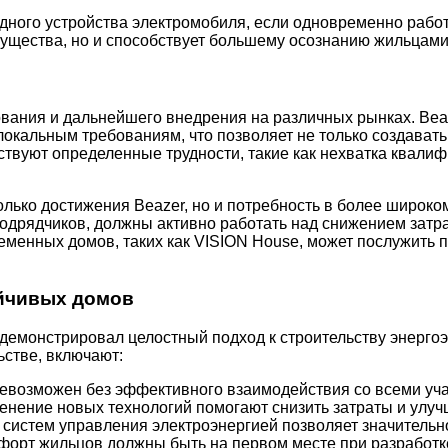
дного устройства электромобиля, если одновременно работ
ущества, но и способствует большему осознанию жильцами 
вания и дальнейшего внедрения на различных рынках. Bea
 локальным требованиям, что позволяет не только создават
твуют определенные трудности, такие как нехватка квалиф
олько достижения Beazer, но и потребность в более широк
подрядчиков, должны активно работать над снижением затр
временных домов, таких как VISION House, может послужить
ойчивых домов
родемонстрировал целостный подход к строительству энерг
ьстве, включают:
 невозможен без эффективного взаимодействия со всеми уч
менение новых технологий помогают снизить затраты и улуч
х систем управления электроэнергией позволяет значитель
мфорт жильцов должны быть на первом месте при разработк