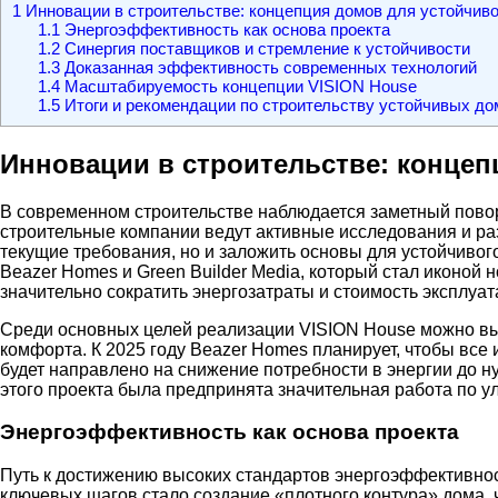
1
Инновации в строительстве: концепция домов для устойчиво
1.1
Энергоэффективность как основа проекта
1.2
Синергия поставщиков и стремление к устойчивости
1.3
Доказанная эффективность современных технологий
1.4
Масштабируемость концепции VISION House
1.5
Итоги и рекомендации по строительству устойчивых до
Инновации в строительстве: концеп
В современном строительстве наблюдается заметный повор
строительные компании ведут активные исследования и ра
текущие требования, но и заложить основы для устойчивог
Beazer Homes и Green Builder Media, который стал иконой 
значительно сократить энергозатраты и стоимость эксплуат
Среди основных целей реализации VISION House можно вы
комфорта. К 2025 году Beazer Homes планирует, чтобы все 
будет направлено на снижение потребности в энергии до н
этого проекта была предпринята значительная работа по 
Энергоэффективность как основа проекта
Путь к достижению высоких стандартов энергоэффективност
ключевых шагов стало создание «плотного контура» дома, 