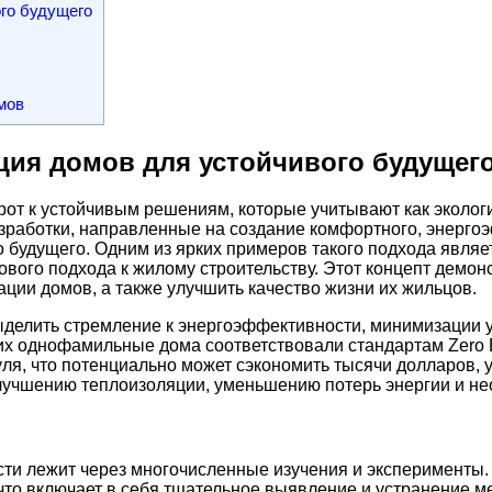
го будущего
мов
ция домов для устойчивого будущег
от к устойчивым решениям, которые учитывают как экологи
зработки, направленные на создание комфортного, энергоэ
о будущего. Одним из ярких примеров такого подхода являе
нового подхода к жилому строительству. Этот концепт демон
ации домов, а также улучшить качество жизни их жильцов.
делить стремление к энергоэффективности, минимизации у
их однофамильные дома соответствовали стандартам Zero En
уля, что потенциально может сэкономить тысячи долларов,
улучшению теплоизоляции, уменьшению потерь энергии и не
и лежит через многочисленные изучения и эксперименты. К
что включает в себя тщательное выявление и устранение ме