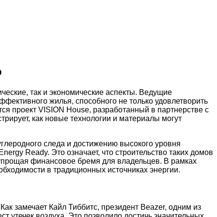
о
ческие, так и экономические аспекты. Ведущие
ффективного жилья, способного не только удовлетворить
тся проект VISION House, разработанный в партнерстве с
стрирует, как новые технологии и материалы могут
глеродного следа и достижению высокого уровня
ergy Ready. Это означает, что строительство таких домов
 упрощая финансовое бремя для владельцев. В рамках
обходимости в традиционных источниках энергии.
ак замечает Кайл Тиббитс, президент Beazer, одним из
ст утечек воздуха. Это позволило достичь значительных