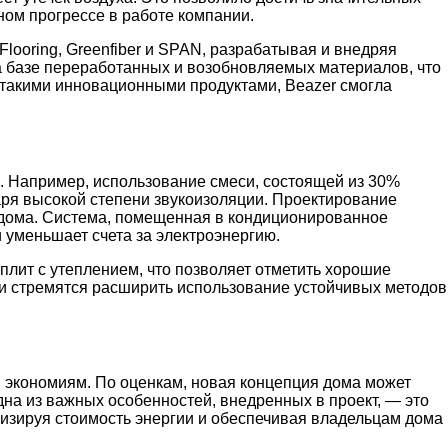
ьном прогрессе в работе компании.
looring, Greenfiber и SPAN, разрабатывая и внедряя
а базе переработанных и возобновляемых материалов, что
с такими инновационными продуктами, Beazer смогла
. Например, использование смеси, состоящей из 30%
аря высокой степени звукоизоляции. Проектирование
 дома. Система, помещенная в кондиционированное
 уменьшает счета за электроэнергию.
плит с утеплением, что позволяет отметить хорошие
ии стремятся расширить использование устойчивых методов
 экономиям. По оценкам, новая концепция дома может
дна из важных особенностей, внедренных в проект, — это
мизируя стоимость энергии и обеспечивая владельцам дома