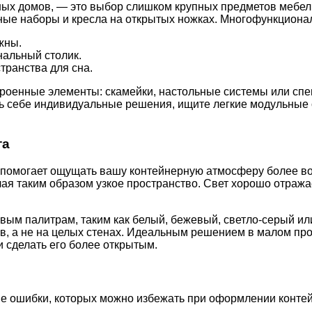
х домов, — это выбор слишком крупных предметов мебели.
ные наборы и кресла на открытых ножках. Многофункцион
жны.
нальный столик.
ранства для сна.
роенные элементы: скамейки, настольные системы или сп
ть себе индивидуальные решения, ищите легкие модульные
та
 помогает ощущать вашу контейнерную атмосферу более во
ая таким образом узкое пространство. Свет хорошо отражае
вым палитрам, таким как белый, бежевый, светло-серый ил
ов, а не на целых стенах. Идеальным решением в малом пр
и сделать его более открытым.
ые ошибки, которых можно избежать при оформлении контей