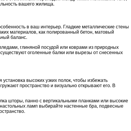
альность вашего жилища.
особенность в ваш интерьер. Гладкие металлические стены
аких материалов, как полированный бетон, матовый
ьный баланс.
пледами, глиняной посудой или коврами из природных
е существуют оголенные балки или вырезы от снесенных
 установка высоких узких полок, чтобы избежать
гружают пространство и визуально открывают его. В
олка шторы, панно с вертикальными планками или высокие
о настольных ламп выбирайте настенные бра, подвесные
остранство.