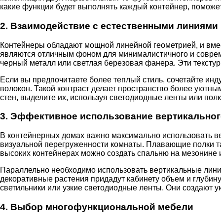
какие функции будет выполнять каждый контейнер, поможе
2. Взаимодействие с естественными линиями
Контейнеры обладают мощной линейной геометрией, и вмест
являются отличным фоном для минималистичного и соврем
черный металл или светлая березовая фанера. Эти текстур
Если вы предпочитаете более теплый стиль, сочетайте ин
волокон. Такой контраст делает пространство более уютн
стен, выделите их, используя светодиодные ленты или полк
3. Эффективное использование вертикальног
В контейнерных домах важно максимально использовать ве
визуальной перегруженности комнаты. Плавающие полки та
высоких контейнерах можно создать спальню на мезонине
Параллельно необходимо использовать вертикальные линии
декоративные растения придадут кабинету объем и глубин
светильники или узкие светодиодные ленты. Они создают у
4. Выбор многофункциональной мебели