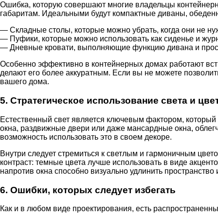
Ошибка, которую совершают многие владельцы контейнерны
габаритам. Идеальными будут компактные диваны, обеден
— Складные столы, которые можно убрать, когда они не ну
— Пуфики, которые можно использовать как сиденье и жур
— Дневные кровати, выполняющие функцию дивана и прост
Особенно эффективно в контейнерных домах работают вст
делают его более аккуратным. Если вы не можете позволи
вашего дома.
5. Стратегическое использование света и цве
Естественный свет является ключевым фактором, который
окна, раздвижные двери или даже мансардные окна, облегч
возможность использовать это в своем декоре.
Внутри следует стремиться к светлым и гармоничным цвето
контраст: темные цвета лучше использовать в виде акцент
напротив окна способно визуально удлинить пространство 
6. Ошибки, которых следует избегать
Как и в любом виде проектирования, есть распространенн