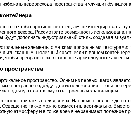
т избежать перерасхода пространства и улучшит функцион
 контейнера
о того чтобы противостоять ей, лучше интегрировать эту 
енного декора. Рассмотрите возможность использования т
ы будут дополнять индустриальный стиль, создавая визуал
дустриальные элементы с мягкими природными текстурами: 
ым и изысканным. Полезный совет: если в вашем контейнер
и, чтобы превратить их в стильные архитектурные акценты.
о пространства
ртикальное пространство. Одним из первых шагов является
кже прекрасно подойдут для использования — они не пере
 или поднятую платформу со встроенным хранилищем.
, чтобы привлечь взгляд вверх. Например, полные до пот
у. Освещение также можно разместить вертикально. Вмест
ютную атмосферу и в то же время не занимают полезное пр