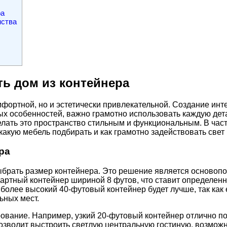
ра
нства
ь дом из контейнера
фортной, но и эстетически привлекательной. Создание инт
ых особенностей, важно грамотно использовать каждую дет
ать это пространство стильным и функциональным. В частн
акую мебель подбирать и как грамотно задействовать свет и
ра
брать размер контейнера. Это решение является основопо
ртный контейнер шириной 8 футов, что ставит определенн
более высокий 40-футовый контейнер будет лучше, так как е
ьных мест.
вание. Например, узкий 20-футовый контейнер отлично под
зволит выстроить светлую центральную гостиную, возможн