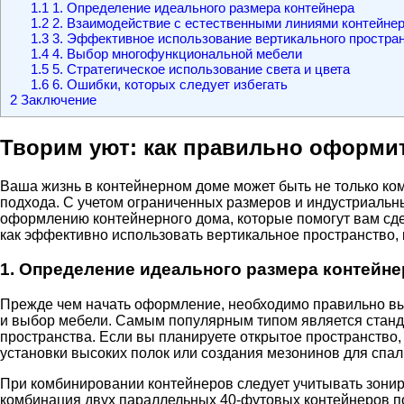
1.1
1. Определение идеального размера контейнера
1.2
2. Взаимодействие с естественными линиями контейне
1.3
3. Эффективное использование вертикального простра
1.4
4. Выбор многофункциональной мебели
1.5
5. Стратегическое использование света и цвета
1.6
6. Ошибки, которых следует избегать
2
Заключение
Творим уют: как правильно оформит
Ваша жизнь в контейнерном доме может быть не только ком
подхода. С учетом ограниченных размеров и индустриальн
оформлению контейнерного дома, которые помогут вам сдел
как эффективно использовать вертикальное пространство, к
1. Определение идеального размера контейне
Прежде чем начать оформление, необходимо правильно вы
и выбор мебели. Самым популярным типом является станда
пространства. Если вы планируете открытое пространство, 
установки высоких полок или создания мезонинов для спал
При комбинировании контейнеров следует учитывать зониро
комбинация двух параллельных 40-футовых контейнеров по