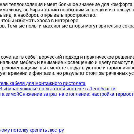
ая теплоизоляция имеет большое значение для комфорта и
имализму, выбирая только необходимые вещи и используя 
 вид, а наоборот, открывать пространство.
чтобы избежать хаоса в интерьере.
в. Темные полы и массивные шторы могут зрительно сокра
 сочетает в себе творческий подход и практическое решен
нальная мебель и внимание к освещению и цвету помогут в
екомендациям, вы сможете создать уютное и гармоничное п
ует времени и фантазии, но результат стоит затраченных ус
ель кабеля для монтажного пистолета
Выбираем жилье по льготной ипотеке в Ленобласти
Снижение затрат на отопление: настройка термост
ному потолку крепить люстру