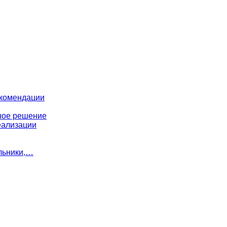
екомендации
ное решение
еализации
льники,…