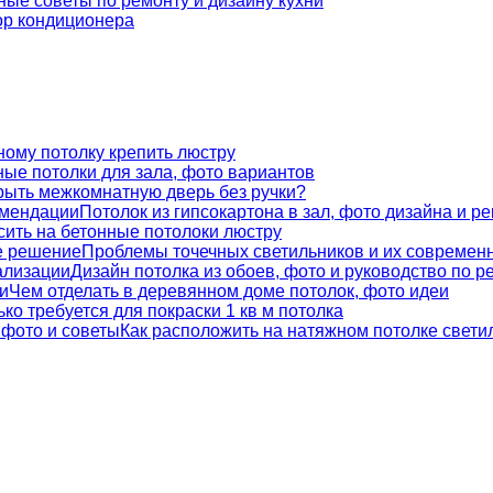
ые советы по ремонту и дизайну кухни
р кондиционера
ному потолку крепить люстру
ые потолки для зала, фото вариантов
крыть межкомнатную дверь без ручки?
Потолок из гипсокартона в зал, фото дизайна и р
сить на бетонные потолоки люстру
Проблемы точечных светильников и их современ
Дизайн потолка из обоев, фото и руководство по р
Чем отделать в деревянном доме потолок, фото идеи
ко требуется для покраски 1 кв м потолка
Как расположить на натяжном потолке свети