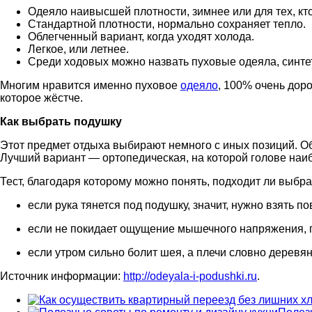
Одеяло наивысшей плотности, зимнее или для тех, кто
Стандартной плотности, нормально сохраняет тепло.
Облегченный вариант, когда уходят холода.
Легкое, или летнее.
Среди ходовых можно назвать пуховые одеяла, синте
Многим нравится именно пуховое
одеяло
, 100% очень дор
которое жёстче.
Как выбрать подушку
Этот предмет отдыха выбирают немного с иных позиций. Об
Лучший вариант — ортопедическая, на которой голове наи
Тест, благодаря которому можно понять, подходит ли выбр
если рука тянется под подушку, значит, нужно взять п
если не покидает ощущение мышечного напряжения, 
если утром сильно болит шея, а плечи словно деревян
Источник информации:
http://odeyala-i-podushki.ru
.