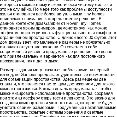
интереса к компактному и экологически чистому жилью, и
это не случайно. По мере того как проблемы доступности
жилья становятся все более актуальными, tiny homes
привлекают внимание как предложение решения. В
данном контексте дом Gambier от Rover Tiny Homes
становится ярким примером, демонстрируя, как можно
эффективно интегрировать функциональность и комфорт в
ограниченном пространстве. С длиной всего 30 футов, этот
дом доказывает, что маленькие размеры не обязательно
означают отсутствие роскоши. Он сочетает в себе
современный дизайн и продуманные решения, что делает
его привлекательным вариантом как для постоянного
проживания, так и для отдыха.
Размеры здания могут казаться небольшими на первый
взгляд, но Gambier предлагает удивительные возможности
для организации пространства. Здесь размещены две
спальни, что является настоящим достижением для такого
компактного жилья. Каждая деталь продумана так, чтобы
максимизировать использование пространства, сохраняя
при этом атмосферу открытости и легкости. Это важно для
создания комфортного и уютного жилья, которое не будет
угнетать своими размерами. Продуманные накапливаемые
пространства, скрытые системы хранения и светлые
отделки делают дом Gambier отличным примером того, как