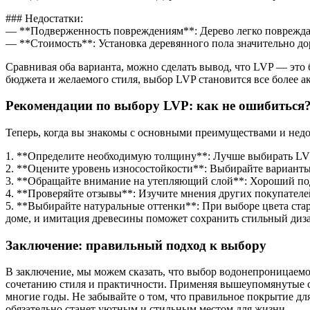
### Недостатки:
— **Подверженность повреждениям**: Дерево легко повреждает
— **Стоимость**: Установка деревянного пола значительно доро
Сравнивая оба варианта, можно сделать вывод, что LVP — эт
бюджета и желаемого стиля, выбор LVP становится все более 
Рекомендации по выбору LVP: как не ошибиться
Теперь, когда вы знакомы с основными преимуществами и недо
1. **Определите необходимую толщину**: Лучше выбирать LVP
2. **Оцените уровень износостойкости**: Выбирайте варианты 
3. **Обращайте внимание на утепляющий слой**: Хороший под
4. **Проверяйте отзывы**: Изучите мнения других покупателе
5. **Выбирайте натуральные оттенки**: При выборе цвета ста
доме, и имитация древесины поможет сохранить стильный диз
Заключение: правильный подход к выбору
В заключение, мы можем сказать, что выбор водонепроницаемо
сочетанию стиля и практичности. Применяя вышеупомянутые с
многие годы. Не забывайте о том, что правильное покрытие дл
обязательно станет уютным и стильным местом для жизни.