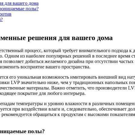
я для вашего дома
роницаемые полы?
ротив
я?
еменные решения для вашего дома
тственный процесс, который требует внимательного подхода к д
ю. Одним из наиболее популярных решений в последнее время с
я позволяет добиться желаемого дизайна при отсутствии частых 
 изменить восприятие вашего пространства.
тся его уникальная возможность имитировать внешний вид нату
овки LVP значительно ниже, чем у традиционных напольных пок
ачественные материалы. Важно отметить, что производители LV
дходящее покрытие для любого интерьера.
репадам температуры и уровню влажности в различных помещения
ется при воздействии влаги и, следовательно, обеспечивает до
о рекомендуется обращаться к продуктам с высокими показателя
оницаемые полы?