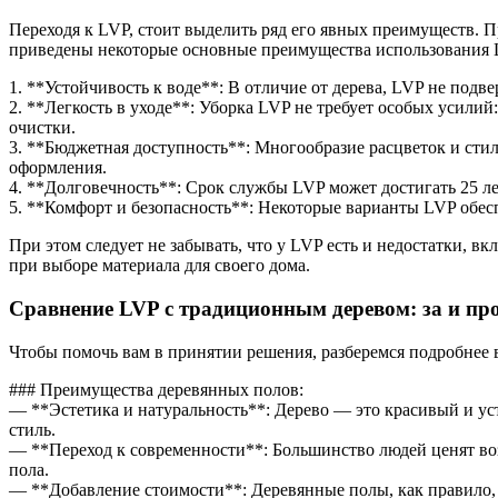
Переходя к LVP, стоит выделить ряд его явных преимуществ. 
приведены некоторые основные преимущества использования 
1. **Устойчивость к воде**: В отличие от дерева, LVP не под
2. **Легкость в уходе**: Уборка LVP не требует особых усили
очистки.
3. **Бюджетная доступность**: Многообразие расцветок и ст
оформления.
4. **Долговечность**: Срок службы LVP может достигать 25 л
5. **Комфорт и безопасность**: Некоторые варианты LVP обес
При этом следует не забывать, что у LVP есть и недостатки, 
при выборе материала для своего дома.
Сравнение LVP с традиционным деревом: за и пр
Чтобы помочь вам в принятии решения, разберемся подробнее
### Преимущества деревянных полов:
— **Эстетика и натуральность**: Дерево — это красивый и у
стиль.
— **Переход к современности**: Большинство людей ценят воз
пола.
— **Добавление стоимости**: Деревянные полы, как правило