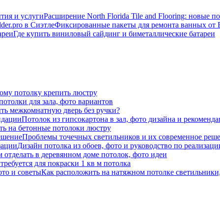
Расширение North Florida Tile and Flooring: новые 
Фиксированные пакеты для ремонта ванных от B
Где купить виниловый сайдинг и биметаллические батареи
ому потолку крепить люстру
отолки для зала, фото вариантов
ть межкомнатную дверь без ручки?
Потолок из гипсокартона в зал, фото дизайна и рекоменд
ть на бетонные потолоки люстру
Проблемы точечных светильников и их современное реш
Дизайн потолка из обоев, фото и руководство по реализаци
м отделать в деревянном доме потолок, фото идеи
требуется для покраски 1 кв м потолка
Как расположить на натяжном потолке светильник