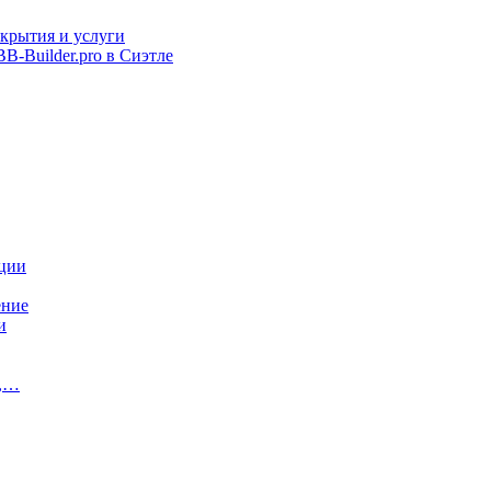
покрытия и услуги
B-Builder.pro в Сиэтле
ации
ение
и
и,…