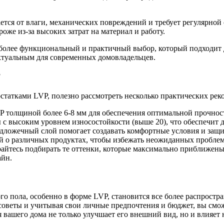
ся от влаги, механических повреждений и требует регулярной 
же из-за высоких затрат на материал и работу.
о более функциональный и практичный выбор, который подходит
актуальным для современных домовладельцев.
?
статками LVP, полезно рассмотреть несколько практических рек
 толщиной более 6-8 мм для обеспечения оптимальной прочност
с высоким уровнем износостойкости (выше 20), что обеспечит д
ложечный слой помогает создавать комфортные условия и защи
й о различных продуктах, чтобы избежать неожиданных проблем 
райтесь подбирать те оттенки, которые максимально приближены
айн.
го пола, особенно в форме LVP, становится все более распрост
оветы и учитывая свои личные предпочтения и бюджет, вы смож
я вашего дома не только улучшает его внешний вид, но и влияет