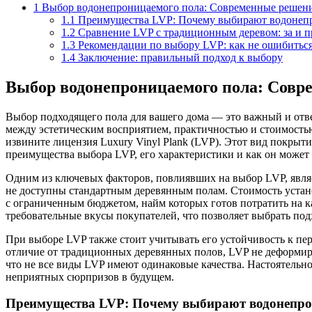
1
Выбор водонепроницаемого пола: Современные решени
1.1
Преимущества LVP: Почему выбирают водонеп
1.2
Сравнение LVP с традиционным деревом: за и п
1.3
Рекомендации по выбору LVP: как не ошибитьс
1.4
Заключение: правильный подход к выбору
Выбор водонепроницаемого пола: Совр
Выбор подходящего пола для вашего дома — это важный и отве
между эстетическим восприятием, практичностью и стоимость
извините лицензия Luxury Vinyl Plank (LVP). Этот вид покрыти
преимущества выбора LVP, его характеристики и как он может
Одним из ключевых факторов, повлиявших на выбор LVP, являе
не доступны стандартным деревянным полам. Стоимость устан
с ограниченным бюджетом, найм которых готов потратить на к
требовательные вкусы покупателей, что позволяет выбрать по
При выборе LVP также стоит учитывать его устойчивость к пе
отличие от традиционных деревянных полов, LVP не деформиру
что не все виды LVP имеют одинаковые качества. Настоятельн
неприятных сюрпризов в будущем.
Преимущества LVP: Почему выбирают водонепр