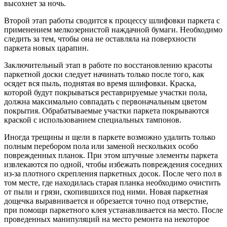
высохнет за ночь.
Второй этап работы сводится к процессу шлифовки паркета с
применением мелкозернистой наждачной бумаги. Необходимо
следить за тем, чтобы она не оставляла на поверхности
паркета новых царапин.
Заключительный этап в работе по восстановлению красоты
паркетной доски следует начинать только после того, как
осядет вся пыль, поднятая во время шлифовки. Краска,
которой будут покрываться реставрируемые участки пола,
должна максимально совпадать с первоначальным цветом
покрытия. Обрабатываемые участки паркета покрываются
краской с использованием специальных тампонов.
Иногда трещины и щели в паркете возможно удалить только
полным перебором пола или заменой нескольких особо
поврежденных планок. При этом штучные элементы паркета
извлекаются по одной, чтобы избежать повреждения соседних
из-за плотного скрепления паркетных досок. После чего пол в
том месте, где находилась старая планка необходимо очистить
от пыли и грязи, скопившихся под ними. Новая паркетная
дощечка выравнивается и обрезается точно под отверстие,
при помощи паркетного клея устанавливается на место. После
проведенных манипуляций на место ремонта на некоторое