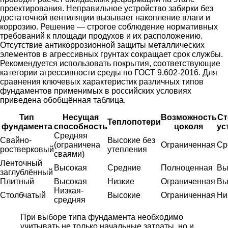
проектирования. Неправильное устройство забирки без
достаточной вентиляции вызывает накопление влаги и
коррозию. Решение — строгое соблюдение нормативных
требований к площади продухов и их расположению.
Отсутствие антикоррозионной защиты металлических
элементов в агрессивных грунтах сокращает срок службы.
Рекомендуется использовать покрытия, соответствующие
категории агрессивности среды по ГОСТ 9.602-2016. Для
сравнения ключевых характеристик различных типов
фундаментов применимых в российских условиях
приведена обобщённая таблица.
Тип
Несущая
Возможность
Ст
Теплопотери
фундамента
способность
цоколя
ус
Средняя
Свайно-
Высокие без
(ограничена
Ограниченная
Ср
ростверковый
утепления
сваями)
Ленточный
Высокая
Средние
Полноценная
Вы
заглублённый
Плитный
Высокая
Низкие
Ограниченная
Вы
Низкая-
Столбчатый
Высокие
Ограниченная
Ни
средняя
При выборе типа фундамента необходимо
учитывать не только начальные затраты, но и