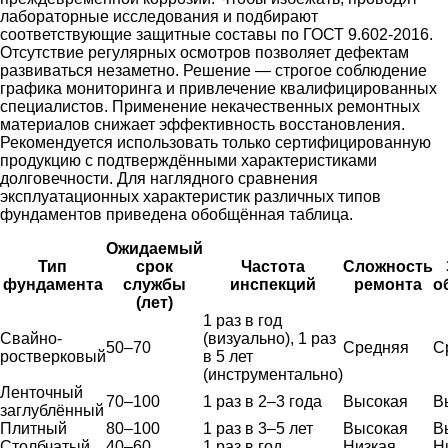
лабораторные исследования и подбирают
соответствующие защитные составы по ГОСТ 9.602-2016.
Отсутствие регулярных осмотров позволяет дефектам
развиваться незаметно. Решение — строгое соблюдение
графика мониторинга и привлечение квалифицированных
специалистов. Применение некачественных ремонтных
материалов снижает эффективность восстановления.
Рекомендуется использовать только сертифицированную
продукцию с подтверждёнными характеристиками
долговечности. Для наглядного сравнения
эксплуатационных характеристик различных типов
фундаментов приведена обобщённая таблица.
Ожидаемый
Тип
срок
Частота
Сложность
фундамента
службы
инспекций
ремонта
о
(лет)
1 раз в год
Свайно-
(визуально), 1 раз
50–70
Средняя
С
ростверковый
в 5 лет
(инструментально)
Ленточный
70–100
1 раз в 2–3 года
Высокая
В
заглублённый
Плитный
80–100
1 раз в 3–5 лет
Высокая
В
Столбчатый
40–60
1 раз в год
Низкая
Н