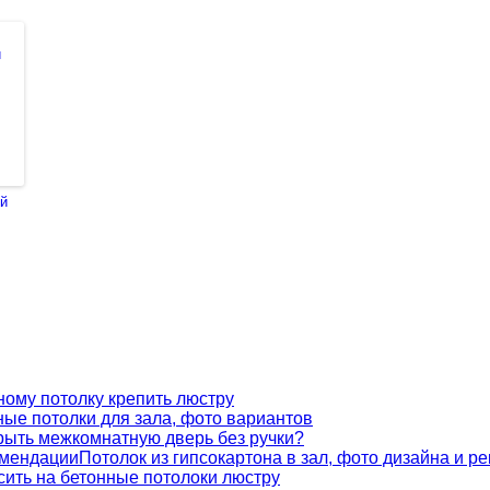
ый
ному потолку крепить люстру
ые потолки для зала, фото вариантов
крыть межкомнатную дверь без ручки?
Потолок из гипсокартона в зал, фото дизайна и р
сить на бетонные потолоки люстру