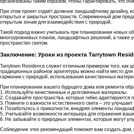
организованы таким образом, чтобы гарантировать, что оби
При этом проект отдаёт должное ландшафтному дизайну, к
открытых и закрытых пространств. Современный дом предл
открытым зонам для взаимодействия с природой.
Такой подход важно учитывать при планировании новых об
многоуровневых планов, ландшафтных решений, а также ус
пространство светом.
Заключение: Уроки из проекта Tarrytown Resi
Tarrytown Residence служит отличным примером того, как у
традиционных районов архитетуры можно найти место для 
гармонии с природой, использования качественных матери
При планировании вашего будущего дома или ремонта обр
1. Используйте качественные и долговечные материалы.
2. Создавайте пространства, которые гибко адаптируются 
3. Помните о важности естественного света – это улучшает
4. Позаботьтесь о приватности, внедряя элементы ландша
5. Учитывайте возможности интерьера для отражения вашей
6. Не забывайте о природных элементах, которые могут улу
Соблюдение этих рекомендаций поможет вам создать дом, к