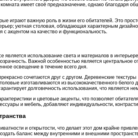
я комната имеет своё предназначение, однако благодаря о
рые играют важную роль в жизни его обитателей. Это прос
стерьер; уютная столовая, обладающая характерным дизайно
я с акцентом на качество и функциональность.
ce является использование света и материалов в интерьер
розрачность. Важной особенностью является центральное о
нное освещение в течение всего дня.
прекрасно сочетаются друг с другом. Деревенские текстуры
и столовые изготавливаются из высококачественного белог
 и гарантирует долговечность использования, что является
арактеристики и цветовые акценты, что позволяет обитате
сессуары и мебель, добавляют индивидуальности, контраст
транства
приватности и открытости, что делает этот дом крайне при
создать баланс между внутренними и внешними пространст