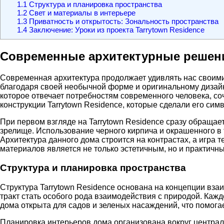
1.1
Структура и планировка пространства
1.2
Свет и материалы в интерьере
1.3
Приватность и открытость: Зональность пространства
1.4
Заключение: Уроки из проекта Tarrytown Residence
Современные архитектурные решения
Современная архитектура продолжает удивлять нас своим
благодаря своей необычной форме и оригинальному дизайну
которое отвечает потребностям современного человека, со
конструкции Tarrytown Residence, которые сделали его си
При первом взгляде на Tarrytown Residence сразу обращае
зрелище. Использование черного кирпича и окрашенного в т
Архитектура данного дома строится на контрастах, а игра т
материалов является не только эстетичным, но и практичн
Структура и планировка пространства
Структура Tarrytown Residence основана на концепции вза
тракт стать особого рода взаимодействия с природой. Каж
дома открыта для садов и зеленых насаждений, что помогае
Планировка интерьеров дома организована вокруг центральн