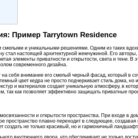
: Пример Tarrytown Residence
и смелыми и уникальными решениями. Одним из таких вдох
 стал настоящей архитектурной жемчужиной. Его авторы, ар
четая элементы приватности и открытости, света и тени. В
мволом современного дизайна.
т на себя внимание его смелый черный фасад, который в с
емный цвет кедра не просто подчеркивает стиль дома, но и
екстур и материалов создает уникальную атмосферу, в котор
ым, так как позволяет эффективно защищать приватные про
имосвязанности и открытости пространства. При входе в до
дое пространство плавно переходит в следующее, создавая
т создать не только красивый, но и гармоничный ландшафт 
ого внутреннего двора, что обеспечивает не только доступ