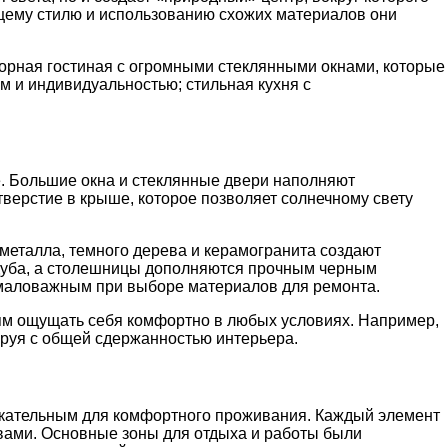
бщему стилю и использованию схожих материалов они
торная гостиная с огромными стеклянными окнами, которые
м и индивидуальностью; стильная кухня с
е. Большие окна и стеклянные двери наполняют
тверстие в крыше, которое позволяет солнечному свету
 металла, темного дерева и керамогранита создают
о дуба, а столешницы дополняются прочным черным
 немаловажным при выборе материалов для ремонта.
лям ощущать себя комфортно в любых условиях. Например,
ируя с общей сдержанностью интерьера.
влекательным для комфортного проживания. Каждый элемент
вами. Основные зоны для отдыха и работы были