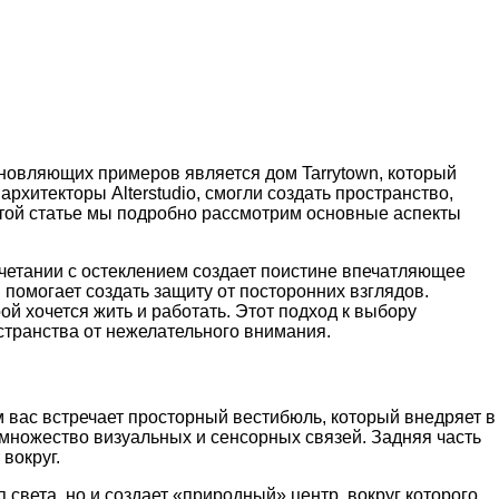
новляющих примеров является дом Tarrytown, который
хитекторы Alterstudio, смогли создать пространство,
 этой статье мы подробно рассмотрим основные аспекты
очетании с остеклением создает поистине впечатляющее
 помогает создать защиту от посторонних взглядов.
ой хочется жить и работать. Этот подход к выбору
странства от нежелательного внимания.
м вас встречает просторный вестибюль, который внедряет в
 множество визуальных и сенсорных связей. Задняя часть
вокруг.
 света, но и создает «природный» центр, вокруг которого