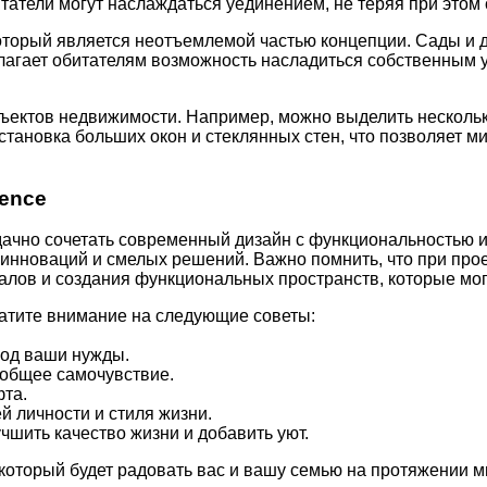
татели могут наслаждаться уединением, не теряя при этом 
оторый является неотъемлемой частью концепции. Сады и 
агает обитателям возможность насладиться собственным у
ъектов недвижимости. Например, можно выделить нескольк
тановка больших окон и стеклянных стен, что позволяет 
dence
дачно сочетать современный дизайн с функциональностью и 
инноваций и смелых решений. Важно помнить, что при про
алов и создания функциональных пространств, которые мог
атите внимание на следующие советы:
под ваши нужды.
 общее самочувствие.
фта.
 личности и стиля жизни.
чшить качество жизни и добавить уют.
оторый будет радовать вас и вашу семью на протяжении мн