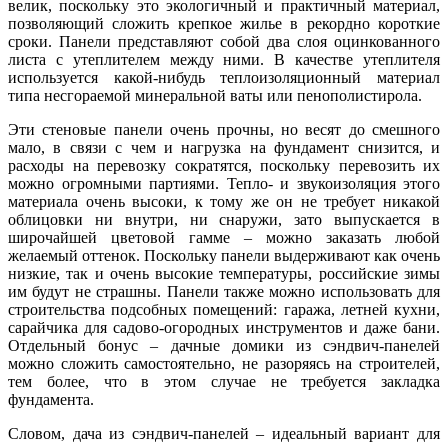
велик, поскольку это экологичный и практичный материал,
позволяющий сложить крепкое жилье в рекордно короткие
сроки. Панели представляют собой два слоя оцинкованного
листа с утеплителем между ними. В качестве утеплителя
используется какой-нибудь теплоизоляционный материал
типа несгораемой минеральной ваты или пенополистирола.
Эти стеновые панели очень прочны, но весят до смешного
мало, в связи с чем и нагрузка на фундамент снизится, и
расходы на перевозку сократятся, поскольку перевозить их
можно огромными партиями. Тепло- и звукоизоляция этого
материала очень высоки, к тому же он не требует никакой
облицовки ни внутри, ни снаружи, зато выпускается в
широчайшей цветовой гамме – можно заказать любой
желаемый оттенок. Поскольку панели выдерживают как очень
низкие, так и очень высокие температуры, российские зимы
им будут не страшны. Панели также можно использовать для
строительства подсобных помещений: гаража, летней кухни,
сарайчика для садово-огородных инструментов и даже бани.
Отдельный бонус – дачные домики из сэндвич-панелей
можно сложить самостоятельно, не разоряясь на строителей,
тем более, что в этом случае не требуется закладка
фундамента.
Словом, дача из сэндвич-панелей – идеальный вариант для