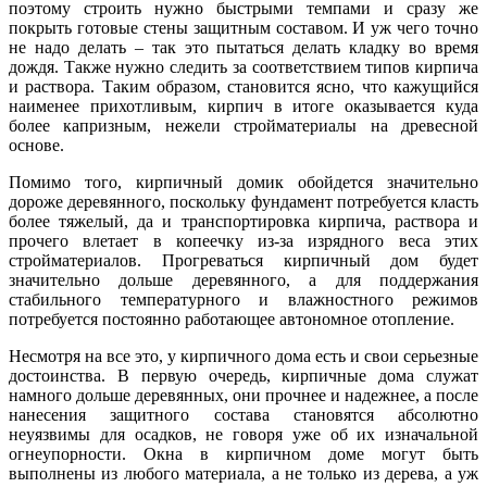
поэтому строить нужно быстрыми темпами и сразу же
покрыть готовые стены защитным составом. И уж чего точно
не надо делать – так это пытаться делать кладку во время
дождя. Также нужно следить за соответствием типов кирпича
и раствора. Таким образом, становится ясно, что кажущийся
наименее прихотливым, кирпич в итоге оказывается куда
более капризным, нежели стройматериалы на древесной
основе.
Помимо того, кирпичный домик обойдется значительно
дороже деревянного, поскольку фундамент потребуется класть
более тяжелый, да и транспортировка кирпича, раствора и
прочего влетает в копеечку из-за изрядного веса этих
стройматериалов. Прогреваться кирпичный дом будет
значительно дольше деревянного, а для поддержания
стабильного температурного и влажностного режимов
потребуется постоянно работающее автономное отопление.
Несмотря на все это, у кирпичного дома есть и свои серьезные
достоинства. В первую очередь, кирпичные дома служат
намного дольше деревянных, они прочнее и надежнее, а после
нанесения защитного состава становятся абсолютно
неуязвимы для осадков, не говоря уже об их изначальной
огнеупорности. Окна в кирпичном доме могут быть
выполнены из любого материала, а не только из дерева, а уж