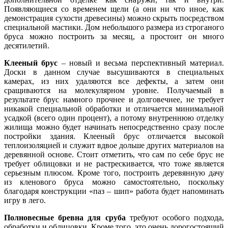
Появляющиеся со временем щели (а они ни что иное, как
демонстрация сухости древесины) можно скрыть посредством
специальной мастики. Дом небольшого размера из строганого
бруса можно построить за месяц, а простоит он много
десятилетий.
Клееный брус
– новый и весьма перспективный материал.
Доски в данном случае высушиваются в специальных
камерах, из них удаляются все дефекты, а затем они
сращиваются на молекулярном уровне. Получаемый в
результате брус намного прочнее и долговечнее, не требует
никакой специальной обработки и отличается минимальной
усадкой (всего один процент), а потому внутреннюю отделку
жилища можно будет начинать непосредственно сразу после
постройки здания. Клееный брус отличается высокой
теплоизоляцией и служит вдвое дольше других материалов на
деревянной основе. Стоит отметить, что сам по себе брус не
требует облицовки и не растрескивается, что тоже является
серьезным плюсом. Кроме того, построить деревянную дачу
из кленового бруса можно самостоятельно, поскольку
благодаря конструкции «паз – шип» работа будет напоминать
игру в лего.
Полновесные бревна для сруба
требуют особого подхода,
обработки и облицовки. Кроме того, это очень дорогостоящий