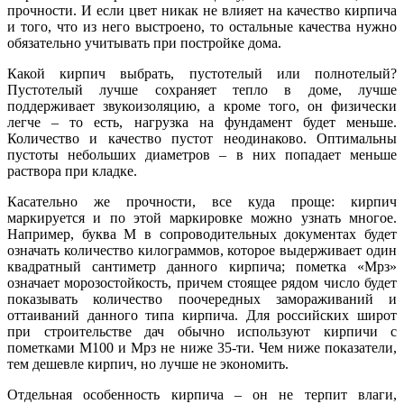
прочности. И если цвет никак не влияет на качество кирпича
и того, что из него выстроено, то остальные качества нужно
обязательно учитывать при постройке дома.
Какой кирпич выбрать, пустотелый или полнотелый?
Пустотелый лучше сохраняет тепло в доме, лучше
поддерживает звукоизоляцию, а кроме того, он физически
легче – то есть, нагрузка на фундамент будет меньше.
Количество и качество пустот неодинаково. Оптимальны
пустоты небольших диаметров – в них попадает меньше
раствора при кладке.
Касательно же прочности, все куда проще: кирпич
маркируется и по этой маркировке можно узнать многое.
Например, буква М в сопроводительных документах будет
означать количество килограммов, которое выдерживает один
квадратный сантиметр данного кирпича; пометка «Мрз»
означает морозостойкость, причем стоящее рядом число будет
показывать количество поочередных замораживаний и
оттаиваний данного типа кирпича. Для российских широт
при строительстве дач обычно используют кирпичи с
пометками М100 и Мрз не ниже 35-ти. Чем ниже показатели,
тем дешевле кирпич, но лучше не экономить.
Отдельная особенность кирпича – он не терпит влаги,