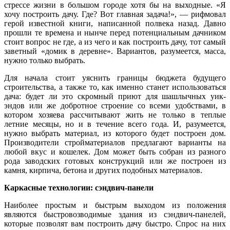
стрессе жизни в большом городе хотя бы на выходные. «Я
хочу построить дачу. Где? Вот главная задача!», — рифмовал
герой известной книги, написанной полвека назад. Давно
прошли те времена и нынче перед потенциальным дачником
стоит вопрос не где, а из чего и как построить дачу, тот самый
заветный «домик в деревне». Вариантов, разумеется, масса,
нужно только выбрать.
Для начала стоит уяснить границы бюджета будущего
строительства, а также то, как именно станет использоваться
дача: будет ли это скромный приют для шашлычных уик-
эндов или же добротное строение со всеми удобствами, в
котором хозяева рассчитывают жить не только в теплые
летние месяцы, но и в течение всего года. И, разумеется,
нужно выбрать материал, из которого будет построен дом.
Производители стройматериалов предлагают варианты на
любой вкус и кошелек. Дом может быть собран из разного
рода заводских готовых конструкций или же построен из
камня, кирпича, бетона и других подобных материалов.
Каркасные технологии: сэндвич-панели
Наиболее простым и быстрым выходом из положения
являются быстровозводимые здания из сэндвич-панелей,
которые позволят вам построить дачу быстро. Спрос на них