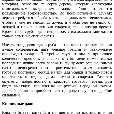
материал, особенно те сорта дерева, которые характерны
минимальным выделением смолы и/или отличаются
повышенной водостойкостью. Во всех остальных случаях
дерево требуется обрабатывать специальными веществами,
чтобы в нем не заводился жучок и чтобы оно не гнило от
дождей и прочей влаги как снаружи, так и внутри бревен.
Кроме того, сруб – дело непростое, этим должны заниматься
только опытные специалисты.
Идеальное дерево для сруба – заготовленное зимой: оно
лучше сохраняется, дает меньше трещин и равномернее
происходит усадка. Постройка сруба занимает приличное
количество времени, а спешка в этом деле может только
повредить: лучше всего заложить фундамент осенью, зимой
начать непосредственно строительство, затем оставить
готовую постройку месяца на три для усадки и только потом
приступать к отделке дома внутри и снаружи. Все это
окупается добротностью и красотой готового терема: дом
будет выглядеть как взятым из русской народной сказки.
Дачный релакс и приобщение к природе получатся вдвойне
сильными.
Кирпичные дачи
Кирпич бывает разный: и по цвету, и по плотности, и по