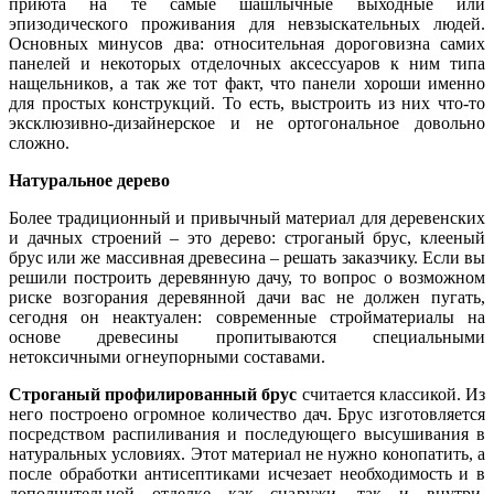
приюта на те самые шашлычные выходные или
эпизодического проживания для невзыскательных людей.
Основных минусов два: относительная дороговизна самих
панелей и некоторых отделочных аксессуаров к ним типа
нащельников, а так же тот факт, что панели хороши именно
для простых конструкций. То есть, выстроить из них что-то
эксклюзивно-дизайнерское и не ортогональное довольно
сложно.
Натуральное дерево
Более традиционный и привычный материал для деревенских
и дачных строений – это дерево: строганый брус, клееный
брус или же массивная древесина – решать заказчику. Если вы
решили построить деревянную дачу, то вопрос о возможном
риске возгорания деревянной дачи вас не должен пугать,
сегодня он неактуален: современные стройматериалы на
основе древесины пропитываются специальными
нетоксичными огнеупорными составами.
Строганый профилированный брус
считается классикой. Из
него построено огромное количество дач. Брус изготовляется
посредством распиливания и последующего высушивания в
натуральных условиях. Этот материал не нужно конопатить, а
после обработки антисептиками исчезает необходимость и в
дополнительной отделке как снаружи, так и внутри.