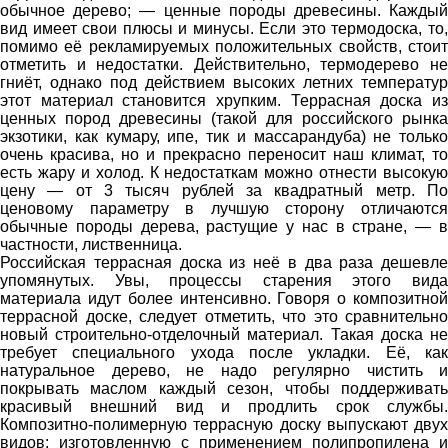
обычное дерево; — ценные породы древесины. Каждый
вид имеет свои плюсы и минусы. Если это термодоска, то,
помимо её рекламируемых положительных свойств, стоит
отметить и недостатки. Действительно, термодерево не
гниёт, однако под действием высоких летних температур
этот материал становится хрупким. Террасная доска из
ценных пород древесины (такой для российского рынка
экзотики, как кумару, ипе, тик и массарандуба) не только
очень красива, но и прекрасно переносит наш климат, то
есть жару и холод. К недостаткам можно отнести высокую
цену — от 3 тысяч рублей за квадратный метр. По
ценовому параметру в лучшую сторону отличаются
обычные породы дерева, растущие у нас в стране, — в
частности, лиственница.
Российская террасная доска из неё в два раза дешевле
упомянутых. Увы, процессы старения этого вида
материала идут более интенсивно. Говоря о композитной
террасной доске, следует отметить, что это сравнительно
новый строительно-отделочный материал. Такая доска не
требует специального ухода после укладки. Её, как
натуральное дерево, не надо регулярно чистить и
покрывать маслом каждый сезон, чтобы поддерживать
красивый внешний вид и продлить срок службы.
Композитно-полимерную террасную доску выпускают двух
видов: изготовленную с применением полипропилена и