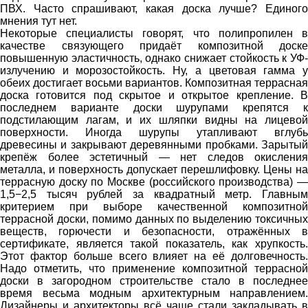
ПВХ. Часто спрашивают, какая доска лучше? Единого
мнения тут нет.
Некоторые специалисты говорят, что полипропилен в
качестве связующего придаёт композитной доске
повышенную эластичность, однако снижает стойкость к УФ-
излучению и морозостойкость. Ну, а цветовая гамма у
обеих достигает восьми вариантов. Композитная террасная
доска готовится под скрытое и открытое крепление. В
последнем варианте доски шурупами крепятся к
подстилающим лагам, и их шляпки видны на лицевой
поверхности. Иногда шурупы утапливают вглубь
древесины и закрывают деревянными пробками. Зарытый
крепёж более эстетичный — нет следов окисления
металла, и поверхность допускает перешлифовку. Цены на
террасную доску по Москве (российского производства) —
1,5−2,5 тысяч рублей за квадратный метр. Главным
критерием при выборе качественной композитной
террасной доски, помимо данных по выделению токсичных
веществ, горючести и безопасности, отражённых в
сертификате, является такой показатель, как хрупкость.
Этот фактор больше всего влияет на её долговечность.
Надо отметить, что применение композитной террасной
доски в загородном строительстве стало в последнее
время весьма модным архитектурным направлением.
Дизайнеры и архитекторы всё чаще стали закладывать в