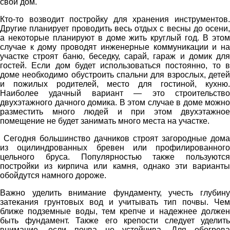
свой дом.
Кто-то возводит постройку для хранения инструментов.
Другие планирует проводить весь отдых с весны до осени,
а некоторые планируют в доме жить круглый год. В этом
случае к дому проводят инженерные коммуникации и на
участке строят баню, беседку, сарай, гараж и домик для
гостей. Если дом будет использоваться постоянно, то в
доме необходимо обустроить спальни для взрослых, детей
и пожилых родителей, место для гостиной, кухню.
Наиболее удачный вариант — это строительство
двухэтажного дачного домика. В этом случае в доме можно
разместить много людей и при этом двухэтажное
помещение не будет занимать много места на участке.
Сегодня большинство дачников строят загородные дома
из оцилиндрованных бревен или профилированного
цельного бруса. Популярностью также пользуются
постройки из кирпича или камня, однако эти варианты
обойдутся намного дороже.
Важно уделить внимание фундаменту, учесть глубину
затекания грунтовых вод и учитывать тип почвы. Чем
ближе подземные воды, тем крепче и надежнее должен
быть фундамент. Также его крепости следует уделить
внимание, если почва не устойчива. Для обогрева