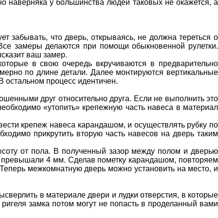
но наверняка у большинства людей таковых не окажется, а
т забывать, что дверь, открываясь, не должна тереться о
 Все замеры делаются при помощи обыкновенной рулетки.
исказит ваш замер.
которые в свою очередь вкручиваются в предварительно
ерно по длине детали. Далее монтируются вертикальные
В остальном процесс идентичен.
екошенными друг относительно друга. Если не выполнить это
 необходимо «утопить» крепежную часть навеса в материал
вести крепеж навеса карандашом, и осуществлять рубку по
бходимо прикрутить вторую часть навесов на дверь таким
ысоту от пола. В полученный зазор между полом и дверью
е превышали 4 мм. Сделав пометку карандашом, повторяем
Теперь межкомнатную дверь можно установить на место, и
ысверлить в материале двери и лудки отверстия, в которые
ак ригеля замка потом могут не попасть в проделанный вами