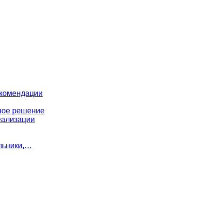
екомендации
ное решение
еализации
льники,…