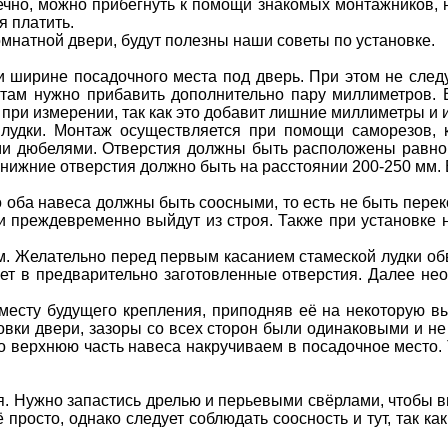
ечно, можно прибегнуть к помощи знакомых монтажников, 
я платить.
комнатной двери, будут полезны наши советы по установке.
 ширине посадочного места под дверь. При этом не следуе
ритам нужно прибавить дополнительно пару миллиметров.
 при измерении, так как это добавит лишние миллиметры и 
 лудки. Монтаж осуществляется при помощи саморезов, 
и дюбелями. Отверстия должны быть расположены равном
 нижние отверстия должно быть на расстоянии 200-250 мм. 
что оба навеса должны быть соосными, то есть не быть пер
о и преждевременно выйдут из строя. Также при установке
ом. Желательно перед первым касанием стамеской лудки об
ет в предварительно заготовленные отверстия. Далее нео
 месту будущего крепления, приподняв её на некоторую в
овки двери, зазоры со всех сторон были одинаковыми и н
 верхнюю часть навеса накручиваем в посадочное место. 
ия. Нужно запастись дрелью и перьевыми свёрлами, чтобы в
 просто, однако следует соблюдать соосность и тут, так к