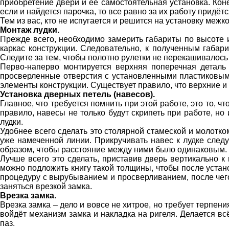
приобретение двери и её самостоятельная установка. Кон
если и найдется парочка, то все равно за их работу придётс
Тем из вас, кто не испугается и решится на установку меж
Монтаж лудки.
Прежде всего, необходимо замерить габариты по высоте и
каркас конструкции. Следовательно, к полученным габа
Следите за тем, чтобы полотно рулетки не перекашивалось
Перво-наперво монтируется верхняя поперечная деталь
просверленные отверстия с установленными пластиковым
элементы конструкции. Существует правило, что верхние и
Установка дверных петель (навесов).
Главное, что требуется помнить при этой работе, это то, 
правило, навесы не только будут скрипеть при работе, н
лудки.
Удобнее всего сделать это столярной стамеской и молотк
уже намеченной линии. Прикручивать навес к лудке следу
образом, чтобы расстояние между ними было одинаковым.
Лучше всего это сделать, приставив дверь вертикально к
можно подложить книгу такой толщины, чтобы после устан
процедуру с вырубыванием и просверливанием, после чего
заняться врезкой замка.
Врезка замка.
Врезка замка – дело и вовсе не хитрое, но требует терпен
войдёт механизм замка и накладка на ригеля. Делается всё
паз.