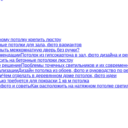
ному потолку крепить люстру
ые потолки для зала, фото вариантов
крыть межкомнатную дверь без ручки?
Потолок из гипсокартона в зал, фото дизайна и р
сить на бетонные потолоки люстру
Проблемы точечных светильников и их современ
Дизайн потолка из обоев, фото и руководство по р
Чем отделать в деревянном доме потолок, фото идеи
ко требуется для покраски 1 кв м потолка
Как расположить на натяжном потолке свети