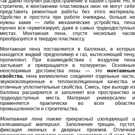
так давно получил распространение в нашей стране. Но, и
строители, и монтажники пластиковых окон не могут себе
представить ремонтные работы без этого материала.
Удобство и простота при работе очевидны, больше не
нужны какие — либо механические устройства, пена
прочно все герметизирует, даже в самых труднодоступных
местах. Монтажная пена, спустя несколько часов
преобразуется в твердую пластмассу.
Монтажная пена поставляется в баллонах, в которых
находится жидкий предполимер и газ, вытесняющий пену,
пропеллент. При взаимодействии с воздухом пена
застывает и превращается в полиуретан. Основные
неоспоримые достоинства пены — это
монтажные
свойства
, пена великолепно соединяет отдельные части,
звукоизоляционные и теплоизоляционные качества и
отличные уплотнительные свойства. Смесь, при выходе из
баллона расширяется и заполняет все пространство и
труднодоступные места. Материал универсален и
применяется практически во всех областях
промышленности и строительства.
Монтажная пена также прекрасный изолирующий и
склеивающий материал.
Заполнение трещин, пустот,
фиксация оконных и дверных проемов. Отличная