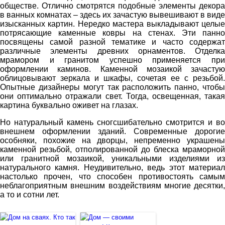
обществе. Отлично смотрятся подобные элементы декора
в ванных комнатах – здесь их зачастую вывешивают в виде
изысканных картин. Нередко мастера выкладывают целые
потрясающие каменные ковры на стенах. Эти панно
посвящены самой разной тематике и часто содержат
различные элементы древних орнаментов. Отделка
мрамором и гранитом успешно применяется при
оформлении каминов. Каменной мозаикой зачастую
облицовывают зеркала и шкафы, сочетая ее с резьбой.
Опытные дизайнеры могут так расположить панно, чтобы
они оптимально отражали свет. Тогда, освещенная, такая
картина буквально оживет на глазах.
Но натуральный камень сногсшибательно смотрится и во
внешнем оформлении зданий. Современные дорогие
особняки, похожие на дворцы, непременно украшены
каменной резьбой, отполированной до блеска мраморной
или гранитной мозаикой, уникальными изделиями из
натурального камня. Неудивительно, ведь этот материал
настолько прочен, что способен противостоять самым
неблагоприятным внешним воздействиям многие десятки,
а то и сотни лет.