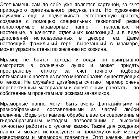
Этот камень сам по себе уже является картиной, за счет
природного оригинального рисунка плит. Но художники
научились еще и подчеркивать естественную красоту,
создавая с помощью специальных технологий резки
неповторимые мраморные панно – напольные и
настенные, в качестве отдельных композиций и в виде
дополнений использованных в декоре тем. Даже
настоящий фамильный герб, вырезанный в мраморе,
может украсить стены по желанию их хозяина.
Мрамор не боится холода и воды, он выигрышно
смотрится в солнечных лучах и может придать
пространству теплоту за счет точного подбора
оптимальных цветов из всего многообразия существующих
оттенков. Не случайно дизайнеры считают мрамор очень
перспективным материалом и любят с ним работать – по
собственным проектам или эскизам заказчиков.
Мраморные панно могут быть очень фантазийными и
разнообразными, составленными из частей любой
величины. Ведь этот камень обрабатывается современным
гидроабразивным методом, позволяющим с высокой
точностью работать с кусками камня. Также для создания
панно и мозаик используется и промежуточный между
известняком и мрамором травертин. Этот камень имеет