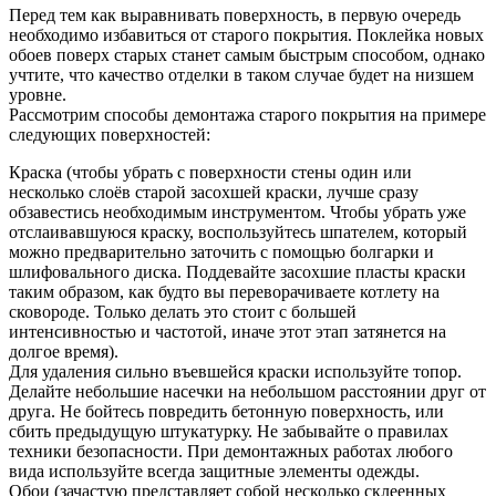
Перед тем как выравнивать поверхность, в первую очередь
необходимо избавиться от старого покрытия. Поклейка новых
обоев поверх старых станет самым быстрым способом, однако
учтите, что качество отделки в таком случае будет на низшем
уровне.
Рассмотрим способы демонтажа старого покрытия на примере
следующих поверхностей:
Краска (чтобы убрать с поверхности стены один или
несколько слоёв старой засохшей краски, лучше сразу
обзавестись необходимым инструментом. Чтобы убрать уже
отслаивавшуюся краску, воспользуйтесь шпателем, который
можно предварительно заточить с помощью болгарки и
шлифовального диска. Поддевайте засохшие пласты краски
таким образом, как будто вы переворачиваете котлету на
сковороде. Только делать это стоит с большей
интенсивностью и частотой, иначе этот этап затянется на
долгое время).
Для удаления сильно въевшейся краски используйте топор.
Делайте небольшие насечки на небольшом расстоянии друг от
друга. Не бойтесь повредить бетонную поверхность, или
сбить предыдущую штукатурку. Не забывайте о правилах
техники безопасности. При демонтажных работах любого
вида используйте всегда защитные элементы одежды.
Обои (зачастую представляет собой несколько склеенных