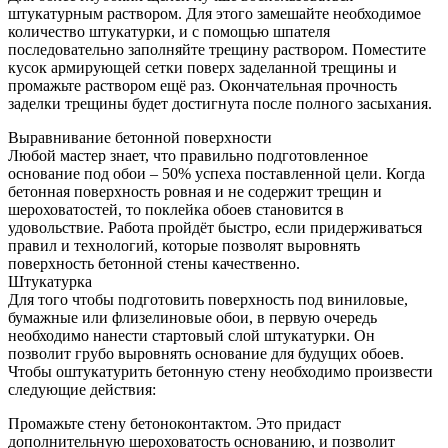
штукатурным раствором. Для этого замешайте необходимое
количество штукатурки, и с помощью шпателя
последовательно заполняйте трещину раствором. Поместите
кусок армирующей сетки поверх заделанной трещины и
промажьте раствором ещё раз. Окончательная прочность
заделки трещины будет достигнута после полного засыхания.
Выравнивание бетонной поверхности
Любой мастер знает, что правильно подготовленное
основание под обои – 50% успеха поставленной цели. Когда
бетонная поверхность ровная и не содержит трещин и
шероховатостей, то поклейка обоев становится в
удовольствие. Работа пройдёт быстро, если придерживаться
правил и технологий, которые позволят выровнять
поверхность бетонной стены качественно.
Штукатурка
Для того чтобы подготовить поверхность под виниловые,
бумажные или флизелиновые обои, в первую очередь
необходимо нанести стартовый слой штукатурки. Он
позволит грубо выровнять основание для будущих обоев.
Чтобы оштукатурить бетонную стену необходимо произвести
следующие действия:
Промажьте стену бетоноконтактом. Это придаст
дополнительную шероховатость основанию, и позволит