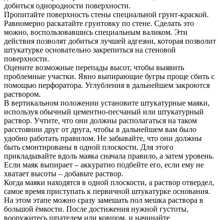
добиться однородности поверхности.
Пропитайте поверхность стены специальной грунт-краской.
Равномерно раскатайте грунтовку по стене. Сделать это
можно, воспользовавшись специальным валиком. Эти
действия позволят добиться лучшей адгезии, которая позволит
штукатурке основательно закрепиться на стеновой
поверхности.
Оцените возможные перепады высот, чтобы выявить
проблемные участки. Явно выпирающие бугры проще сбить с
помощью перфоратора. Углубления в дальнейшем закроются
раствором.
В вертикальном положении установите штукатурные маяки,
используя обычный цементно-песчаный или штукатурный
раствор. Учтите, что они должны располагаться на таком
расстоянии друг от друга, чтобы в дальнейшем вам было
удобно работать правилом. Не забывайте, что они должны
быть смонтированы в одной плоскости. Для этого
прикладывайте вдоль маяка сначала правило, а затем уровень.
Если маяк выпирает – аккуратно подбейте его, если ему не
хватает высоты – добавьте раствор.
Когда маяки находятся в одной плоскости, а раствор отвердел,
самое время приступать к первичной штукатурке основания.
На этом этапе можно сразу замешать пол мешка раствора в
большой ёмкости. После достижения нужной густоты,
вооружитесь шпателем или ковшом, и начинайте