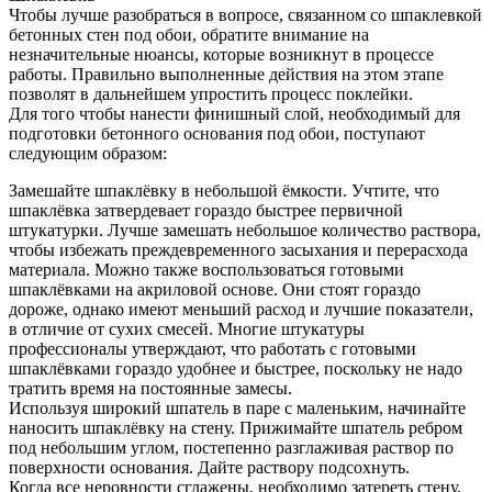
Чтобы лучше разобраться в вопросе, связанном со шпаклевкой
бетонных стен под обои, обратите внимание на
незначительные нюансы, которые возникнут в процессе
работы. Правильно выполненные действия на этом этапе
позволят в дальнейшем упростить процесс поклейки.
Для того чтобы нанести финишный слой, необходимый для
подготовки бетонного основания под обои, поступают
следующим образом:
Замешайте шпаклёвку в небольшой ёмкости. Учтите, что
шпаклёвка затвердевает гораздо быстрее первичной
штукатурки. Лучше замешать небольшое количество раствора,
чтобы избежать преждевременного засыхания и перерасхода
материала. Можно также воспользоваться готовыми
шпаклёвками на акриловой основе. Они стоят гораздо
дороже, однако имеют меньший расход и лучшие показатели,
в отличие от сухих смесей. Многие штукатуры
профессионалы утверждают, что работать с готовыми
шпаклёвками гораздо удобнее и быстрее, поскольку не надо
тратить время на постоянные замесы.
Используя широкий шпатель в паре с маленьким, начинайте
наносить шпаклёвку на стену. Прижимайте шпатель ребром
под небольшим углом, постепенно разглаживая раствор по
поверхности основания. Дайте раствору подсохнуть.
Когда все неровности сглажены, необходимо затереть стену,