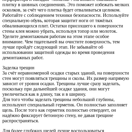
плитку в шовных соединениях. Это поможет избежать мелких
осколков, за счёт чего плитка будет отваливаться целиком.
Работайте с соблюдением техники безопасности. Используйте
специальную обувь, которая защитит ноги от тяжёлых
обваливающихся плит. Остатки присохшего к поверхности
стены клея можно убрать, используя топор или молоток.
Уделите демонтажным работам на этом этапе особое
внимание. Чем тщательней вы очистите поверхность, тем
лучше пройдёт следующий этап. Не забывайте об
использовании защитной одежды во время проведения
демонтажных работ.
Заделка трещин
За счёт неравномерной осадки старых зданий, на поверхности
стен могут появляться трещины и сколы. Их размер напрямую
зависит от уровня осадки. Трещины лучше сразу заделать,
поскольку при дальнейшей осадке здания, они могут
увеличиться как в длину, так и в ширину.
Для того чтобы заделать трещины небольшой глубины,
используют специальный герметик. Он полностью заполняет
щель. После того как герметик полностью отвердеет, он
надёжно фиксирует бетонную стену, не давая трещине
распространяться.
Для более глубоких щелей лучше воспользоваться