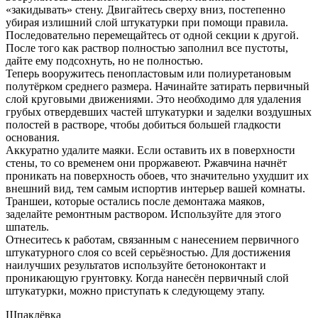
«закидывать» стену. Двигайтесь сверху вниз, постепенно
убирая излишний слой штукатурки при помощи правила.
Последовательно перемещайтесь от одной секции к другой.
После того как раствор полностью заполнил все пустоты,
дайте ему подсохнуть, но не полностью.
Теперь вооружитесь пенопластовым или полиуретановым
полутёрком среднего размера. Начинайте затирать первичный
слой круговыми движениями. Это необходимо для удаления
грубых отвердевших частей штукатурки и заделки воздушных
полостей в растворе, чтобы добиться большей гладкости
основания.
Аккуратно удалите маяки. Если оставить их в поверхности
стены, то со временем они проржавеют. Ржавчина начнёт
проникать на поверхность обоев, что значительно ухудшит их
внешний вид, тем самым испортив интерьер вашей комнаты.
Траншеи, которые остались после демонтажа маяков,
заделайте ремонтным раствором. Используйте для этого
шпатель.
Отнеситесь к работам, связанным с нанесением первичного
штукатурного слоя со всей серьёзностью. Для достижения
наилучших результатов используйте бетоноконтакт и
проникающую грунтовку. Когда нанесён первичный слой
штукатурки, можно приступать к следующему этапу.
Шпаклёвка