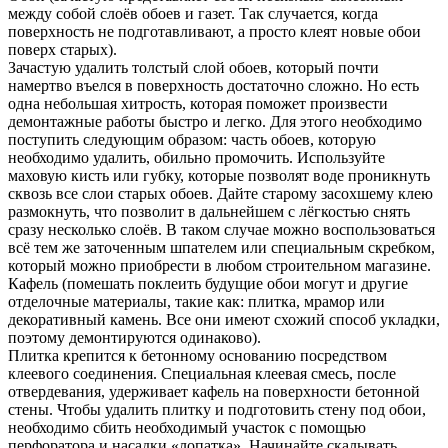
между собой слоёв обоев и газет. Так случается, когда
поверхность не подготавливают, а просто клеят новые обои
поверх старых).
Зачастую удалить толстый слой обоев, который почти
намертво въелся в поверхность достаточно сложно. Но есть
одна небольшая хитрость, которая поможет произвести
демонтажные работы быстро и легко. Для этого необходимо
поступить следующим образом: часть обоев, которую
необходимо удалить, обильно промочить. Используйте
маховую кисть или губку, которые позволят воде проникнуть
сквозь все слои старых обоев. Дайте старому засохшему клею
размокнуть, что позволит в дальнейшем с лёгкостью снять
сразу несколько слоёв. В таком случае можно воспользоваться
всё тем же заточенным шпателем или специальным скребком,
который можно приобрести в любом строительном магазине.
Кафель (помешать поклеить будущие обои могут и другие
отделочные материалы, такие как: плитка, мрамор или
декоративный камень. Все они имеют схожий способ укладки,
поэтому демонтируются одинаково).
Плитка крепится к бетонному основанию посредством
клеевого соединения. Специальная клеевая смесь, после
отвердевания, удерживает кафель на поверхности бетонной
стены. Чтобы удалить плитку и подготовить стену под обои,
необходимо сбить необходимый участок с помощью
перфоратора и насадки «лопатка». Начинайте скалывать