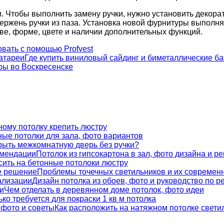
. Чтобы выполнить замену ручки, нужно установить декора
ержень ручки из паза. Установка новой фурнитуры выполняе
тве, форме, цвете и наличии дополнительных функций.
овать с помощью Profvest
Где купить виниловый сайдинг и биметаллические б
ры во Воскресенске
ному потолку крепить люстру
ые потолки для зала, фото вариантов
крыть межкомнатную дверь без ручки?
Потолок из гипсокартона в зал, фото дизайна и р
сить на бетонные потолоки люстру
Проблемы точечных светильников и их современ
Дизайн потолка из обоев, фото и руководство по р
Чем отделать в деревянном доме потолок, фото идеи
ко требуется для покраски 1 кв м потолка
Как расположить на натяжном потолке свети