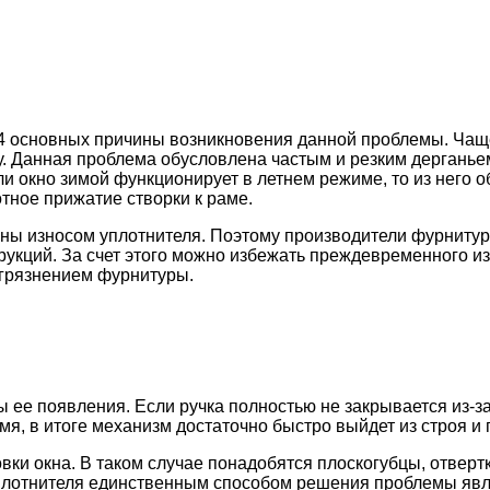
 4 основных причины возникновения данной проблемы. Чаще
му. Данная проблема обусловлена частым и резким дерганье
и окно зимой функционирует в летнем режиме, то из него о
тное прижатие створки к раме.
ны износом уплотнителя. Поэтому производители фурнитур
укций. За счет этого можно избежать преждевременного из
агрязнением фурнитуры.
ее появления. Если ручка полностью не закрывается из-за
мя, в итоге механизм достаточно быстро выйдет из строя и
овки окна. В таком случае понадобятся плоскогубцы, отвер
уплотнителя единственным способом решения проблемы явл