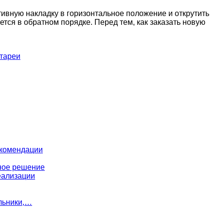
тивную накладку в горизонтальное положение и открутить
тся в обратном порядке. Перед тем, как заказать новую
атареи
екомендации
ное решение
еализации
льники,…