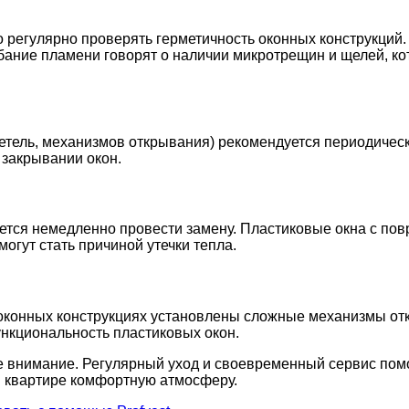
 регулярно проверять герметичность оконных конструкций. 
бание пламени говорят о наличии микротрещин и щелей, ко
етель, механизмов открывания) рекомендуется периодическ
 закрывании окон.
уется немедленно провести замену. Пластиковые окна с по
огут стать причиной утечки тепла.
в оконных конструкциях установлены сложные механизмы о
ункциональность пластиковых окон.
ое внимание. Регулярный уход и своевременный сервис помо
в квартире комфортную атмосферу.