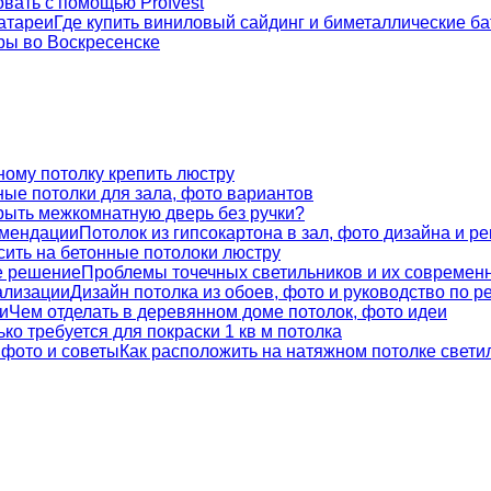
овать с помощью Profvest
Где купить виниловый сайдинг и биметаллические б
ры во Воскресенске
ному потолку крепить люстру
ые потолки для зала, фото вариантов
крыть межкомнатную дверь без ручки?
Потолок из гипсокартона в зал, фото дизайна и р
сить на бетонные потолоки люстру
Проблемы точечных светильников и их современ
Дизайн потолка из обоев, фото и руководство по р
Чем отделать в деревянном доме потолок, фото идеи
ко требуется для покраски 1 кв м потолка
Как расположить на натяжном потолке свети