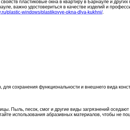
свойств пластиковые окна в квартиру в Барнауле и других
рнауле, важно удостовериться в качестве изделий и профе
ay.ru/plastic-windows/plastikovye-okna-dlya-kukhni/
.
 для сохранения функциональности и внешнего вида конст
цы. Пыль, песок, смог и другие виды загрязнений оседают 
гайте использования абразивных материалов, чтобы не поц