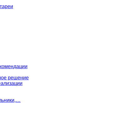
атареи
екомендации
ное решение
еализации
льники,…