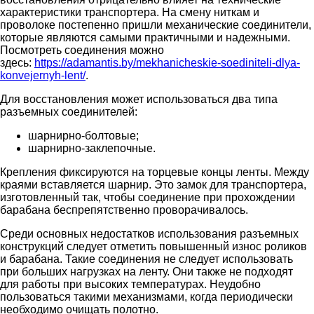
характеристики транспортера. На смену ниткам и
проволоке постепенно пришли механические соединители,
которые являются самыми практичными и надежными.
Посмотреть соединения можно
здесь:
https://adamantis.by/mekhanicheskie-soediniteli-dlya-
konvejernyh-lent/
.
Для восстановления может использоваться два типа
разъемных соединителей:
шарнирно-болтовые;
шарнирно-заклепочные.
Крепления фиксируются на торцевые концы ленты. Между
краями вставляется шарнир. Это замок для транспортера,
изготовленный так, чтобы соединение при прохождении
барабана беспрепятственно проворачивалось.
Среди основных недостатков использования разъемных
конструкций следует отметить повышенный износ роликов
и барабана. Такие соединения не следует использовать
при больших нагрузках на ленту. Они также не подходят
для работы при высоких температурах. Неудобно
пользоваться такими механизмами, когда периодически
необходимо очищать полотно.