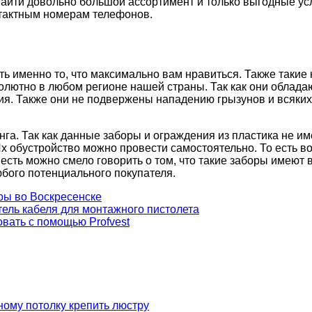
айти довольно большой ассортимент и только выгодные ус
тактным номерам телефонов.
ть именно то, что максимально вам нравиться. Также таки
олютно в любом регионе нашей страны. Так как они обладаю
ия. Также они не подвержены нападению грызунов и всяких
нга. Так как данные заборы и ограждения из пластика не и
х обустройство можно провести самостоятельно. То есть во
есть можно смело говорить о том, что такие заборы имеют 
бого потенциального покупателя.
ры во Воскресенске
ель кабеля для монтажного пистолета
овать с помощью Profvest
ному потолку крепить люстру