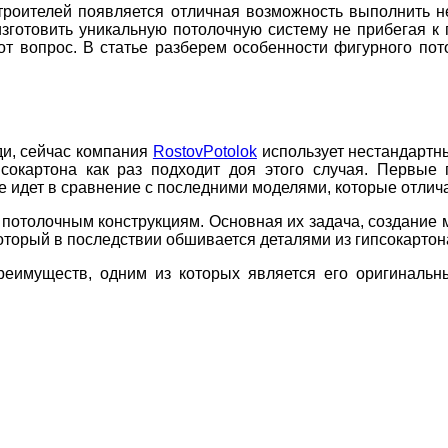
роителей появляется отличная возможность выполнить не
зготовить уникальную потолочную систему не прибегая к 
от вопрос. В статье разберем особенности фигурного пот
ди, сейчас компания
RostovPotolok
использует нестандартны
сокартона как раз подходит доя этого случая. Первые 
е идет в сравнение с последними моделями, которые отли
отолочным конструкциям. Основная их задача, создание м
оторый в последствии обшивается деталями из гипсокартон
реимуществ, одним из которых является его оригинальн