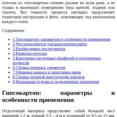
потолок из гипсокартона своими руками во всем доме, а не
только в маленьких помещениях типа ванной, лоджии или
туалета. Все тонкости процесса наглядно представляет
пошаговая инструкция и фото, поясняющие ход выполнения
каждого этапа.
Содержание
1
Гипсокартон: параметры и особенности применения
2
Что понадобится для выполнения работ
3
Необходимые инструменты
4
Разметка потолка
5
Крепление настенных профилей и потолочных
подвесов
6
Сборка опорных элементов
7
Обшивка каркаса и шпатлевка швов
8
Сборка опорной конструкции карниза
9
Финишная отделка и подключение освещения
Гипсокартон: параметры и
особенности применения
Отделочный материал представляет собой большой лист
шириной 1,2 м, длиной 2,5 – 4 м и толщиной от 9,5 до 15 мм.