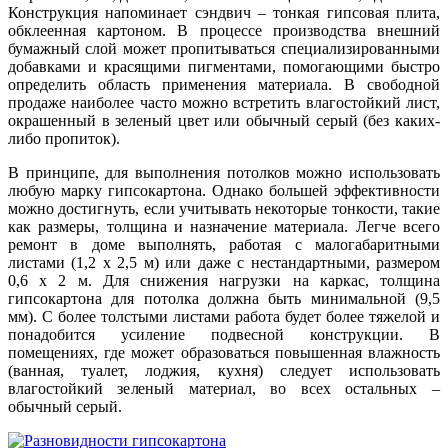
Конструкция напоминает сэндвич – тонкая гипсовая плита,
обклеенная картоном. В процессе производства внешний
бумажный слой может пропитываться специализированными
добавками и красящими пигментами, помогающими быстро
определить область применения материала. В свободной
продаже наиболее часто можно встретить влагостойкий лист,
окрашенный в зеленый цвет или обычный серый (без каких-
либо пропиток).
В принципе, для выполнения потолков можно использовать
любую марку гипсокартона. Однако большей эффективности
можно достигнуть, если учитывать некоторые тонкости, такие
как размеры, толщина и назначение материала. Легче всего
ремонт в доме выполнять, работая с малогабаритными
листами (1,2 х 2,5 м) или даже с нестандартными, размером
0,6 х 2 м. Для снижения нагрузки на каркас, толщина
гипсокартона для потолка должна быть минимальной (9,5
мм). С более толстыми листами работа будет более тяжелой и
понадобится усиление подвесной конструкции. В
помещениях, где может образоваться повышенная влажность
(ванная, туалет, лоджия, кухня) следует использовать
влагостойкий зеленый материал, во всех остальных –
обычный серый.