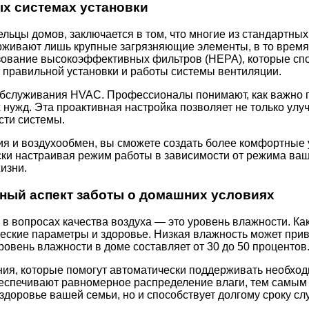
х системах установки
льцы домов, заключается в том, что многие из стандартны
рживают лишь крупные загрязняющие элементы, в то время
ование высокоэффективных фильтров (HEPA), которые спо
т правильной установки и работы системы вентиляции.
обслуживания HVAC. Профессионалы понимают, как важно пр
ужд. Эта проактивная настройка позволяет не только улучш
ти системы.
ия и воздухообмен, вы сможете создать более комфортные 
и настраивая режим работы в зависимости от режима ваши
изни.
ный аспект заботы о домашних условиях
в вопросах качества воздуха — это уровень влажности. Ка
тические параметры и здоровье. Низкая влажность может пр
овень влажности в доме составляет от 30 до 50 процентов
, которые помогут автоматически поддерживать необходи
беспечивают равномерное распределение влаги, тем самы
здоровье вашей семьи, но и способствует долгому сроку с