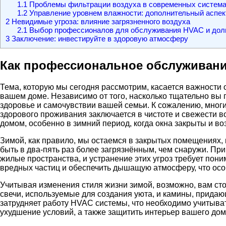
1.1
Проблемы фильтрации воздуха в современных система
1.2
Управление уровнем влажности: дополнительный аспек
2
Невидимые угроза: влияние загрязненного воздуха
2.1
Выбор профессионалов для обслуживания HVAC и дол
3
Заключение: инвестируйте в здоровую атмосферу
Как профессиональное обслуживани
Тема, которую мы сегодня рассмотрим, касается важности
вашем доме. Независимо от того, насколько тщательно вы п
здоровье и самочувствии вашей семьи. К сожалению, мног
здорового проживания заключается в чистоте и свежести
домом, особенно в зимний период, когда окна закрыты и во
Зимой, как правило, мы остаемся в закрытых помещениях, 
быть в два-пять раз более загрязнённым, чем снаружи. Пр
жилые пространства, и устранение этих угроз требует по
вредных частиц и обеспечить дышащую атмосферу, что особ
Учитывая изменения стиля жизни зимой, возможно, вам сто
свечи, используемые для создания уюта, и камины, прида
затрудняет работу HVAC системы, что необходимо учитыва
ухудшение условий, а также защитить интерьер вашего до