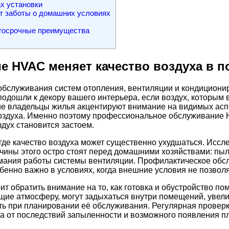
х установки
т заботы о домашних условиях
госрочные преимущества
е HVAC меняет качество воздуха в 
 обслуживания систем отопления, вентиляции и кондициони
одошли к декору вашего интерьера, если воздух, которым в
ие владельцы жилья акцентируют внимание на видимых аспе
 воздуха. Именно поэтому профессиональное обслуживание
здух становится застоем.
где качество воздуха может существенно ухудшаться. Иссл
ичины этого остро стоят перед домашними хозяйствами: пы
нимания работы системы вентиляции. Профилактическое об
енно важно в условиях, когда внешние условия не позволя
ит обратить внимание на то, как готовка и обустройство п
ющие атмосферу, могут задыхаться внутри помещений, увел
ть при планировании её обслуживания. Регулярная проверк
ма от последствий запыленности и возможного появления п