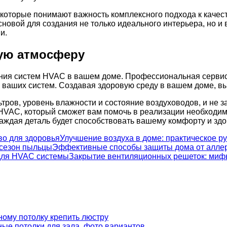
которые понимают важность комплексного подхода к качеств
новой для создания не только идеального интерьера, но и 
и.
вую атмосферу
ания систем HVAC в вашем доме. Профессиональная сервис
и ваших систем. Создавая здоровую среду в вашем доме, в
ров, уровень влажности и состояние воздуховодов, и не з
HVAC, который сможет вам помочь в реализации необходимы
 каждая деталь будет способствовать вашему комфорту и зд
Улучшение воздуха в доме: практическое р
Эффективные способы защиты дома от аллер
Закрытие вентиляционных решеток: миф
ному потолку крепить люстру
ые потолки для зала, фото вариантов