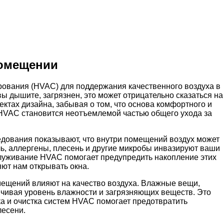
помещении
рования (HVAC) для поддержания качественного воздуха в
ы дышите, загрязнен, это может отрицательно сказаться на
ктах дизайна, забывая о том, что основа комфортного и
 HVAC становится неотъемлемой частью общего ухода за
едования показывают, что внутри помещений воздух может
ль, аллергены, плесень и другие микробы инвазируют ваши
служивание HVAC помогает предупредить накопление этих
ют нам открывать окна.
омещений влияют на качество воздуха. Влажные вещи,
ичивая уровень влажности и загрязняющих веществ. Это
а и очистка систем HVAC помогает предотвратить
лесени.