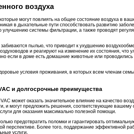
енного воздуха
которые могут повлиять на общее состояние воздуха в ваш
оникая в дыхательные пути способствовать развитию забо
улучшению системы фильтрации, а также проводят регуля
 забиваются пылью, что приводит к ухудшению воздухообме
здуховодов и реагируют на изменение их состояния, что у
бенно если в доме есть домашние животные или проводилис
доровые условия проживания, в которых всем членам семьи
VAC и долгосрочные преимущества
AC может оказать значительное влияние на качество возд
и, и могут предложить решения, соответствующие вашему 
услуги для оказания максимально полезной помощи.
лько предотвратить поломки и гарантировать оптимальную 
ной перспективе. Более того, поддержание эффективной р
ьные услуги.