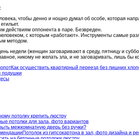
:
ловека, чтобы денно и нощно думал об особе, которая нап
егильет.
м действиям оппонента в паре. Безвреден.
человеком, с которым «работают». Инструменты самые разл
ым методом.
день недели (женщин заговаривают в среду, пятницу и суббо
авное, никому не желать зла, и не заговаривать, лишь бы к
Как осуществить квартирный переезд без лишних хлоп
и подушки
весы
ному потолку крепить люстру
ые потолки для зала, фото вариантов
крыть межкомнатную дверь без ручки?
Потолок из гипсокартона в зал, фото дизайна и р
сить на бетонные потолоки люстру