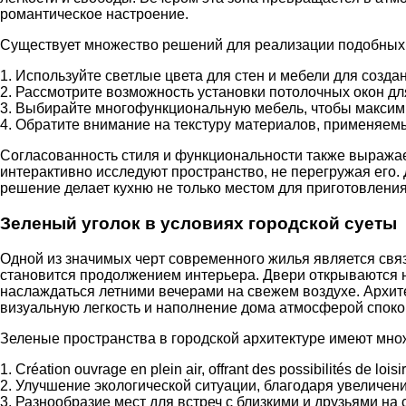
романтическое настроение.
Существует множество решений для реализации подобных пр
1. Используйте светлые цвета для стен и мебели для созда
2. Рассмотрите возможность установки потолочных окон дл
3. Выбирайте многофункциональную мебель, чтобы максими
4. Обратите внимание на текстуру материалов, применяемых
Согласованность стиля и функциональности также выража
интерактивно исследуют пространство, не перегружая его. 
решение делает кухню не только местом для приготовлени
Зеленый уголок в условиях городской суеты
Одной из значимых черт современного жилья является связ
становится продолжением интерьера. Двери открываются н
наслаждаться летними вечерами на свежем воздухе. Архит
визуальную легкость и наполнение дома атмосферой споко
Зеленые пространства в городской архитектуре имеют мно
1. Création ouvrage en plein air, offrant des possibilités de loisi
2. Улучшение экологической ситуации, благодаря увеличен
3. Разнообразие мест для встреч с близкими и друзьями на