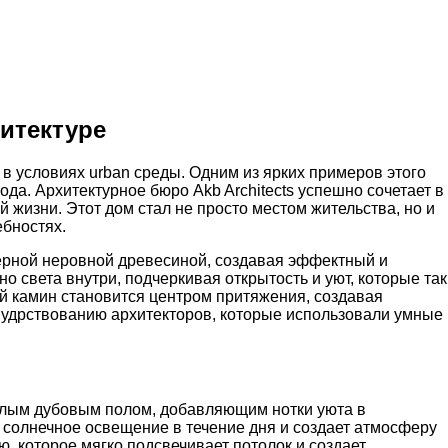
итектуре
в условиях urban среды. Одним из ярких примеров этого
да. Архитектурное бюро Akb Architects успешно сочетает в
жизни. Этот дом стал не просто местом жительства, но и
ебностях.
чёрной неровной древесиной, создавая эффектный и
 света внутри, подчеркивая открытость и уют, которые так
й камин становится центром притяжения, создавая
мудрствованию архитекторов, которые использовали умные
белым дубовым полом, добавляющим нотки уюта в
солнечное освещение в течение дня и создает атмосферу
 которое мягко подсвечивает потолок и создает