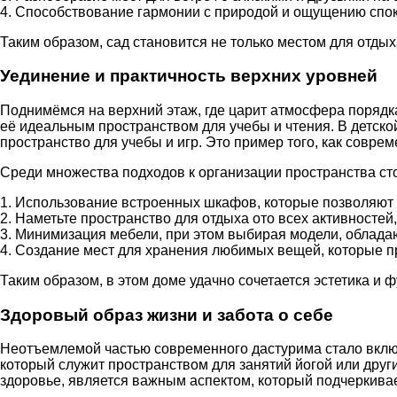
4. Способствование гармонии с природой и ощущению спок
Таким образом, сад становится не только местом для отды
Уединение и практичность верхних уровней
Поднимёмся на верхний этаж, где царит атмосфера порядка
её идеальным пространством для учебы и чтения. В детск
пространство для учебы и игр. Это пример того, как совре
Среди множества подходов к организации пространства сто
1. Использование встроенных шкафов, которые позволяют 
2. Наметьте пространство для отдыха ото всех активностей
3. Минимизация мебели, при этом выбирая модели, облад
4. Создание мест для хранения любимых вещей, которые п
Таким образом, в этом доме удачно сочетается эстетика и 
Здоровый образ жизни и забота о себе
Неотъемлемой частью современного дастурима стало включ
который служит пространством для занятий йогой или дру
здоровье, является важным аспектом, который подчеркивае