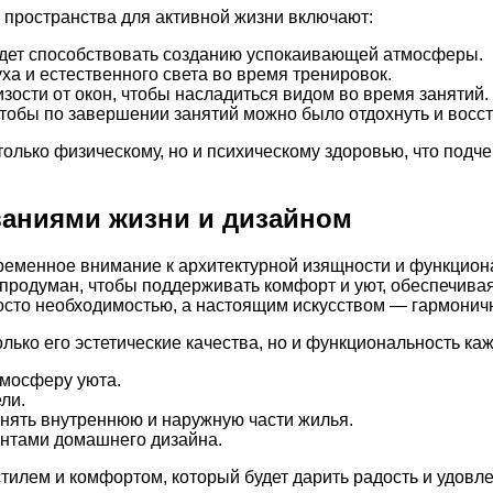
 пространства для активной жизни включают:
будет способствовать созданию успокаивающей атмосферы.
ха и естественного света во время тренировок.
зости от окон, чтобы насладиться видом во время занятий.
чтобы по завершении занятий можно было отдохнуть и восс
 только физическому, но и психическому здоровью, что под
ваниями жизни и дизайном
новременное внимание к архитектурной изящности и функцио
продуман, чтобы поддерживать комфорт и уют, обеспечивая
 просто необходимостью, а настоящим искусством — гармо
олько его эстетические качества, но и функциональность к
тмосферу уюта.
ли.
нять внутреннюю и наружную части жилья.
ентами домашнего дизайна.
илем и комфортом, который будет дарить радость и удовле