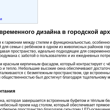
ом
временного дизайна в городской арх
 к гармонии между стилем и функциональностью, особенно 
для семьи с ребёнком в одном из живописных районов горо
авая пространство, идеально подходящее для современной 
родумана с заботой о пользователях и их ежедневных потр
оим красным кирпичным фасадом, который контрастирует с 
и тепло. Небольшие высокие окна обеспечивают достаточно
сталкиваются с безмятежным пространством, где встроенны
и общественностью был достигнут благодаря тщательному 
итания
зона, которая завершается встроенным буфетом и тёплым 
ебесный проем над столом, который обеспечивает прямое 
осферное пространство благодаря скрытому LED-освещению,