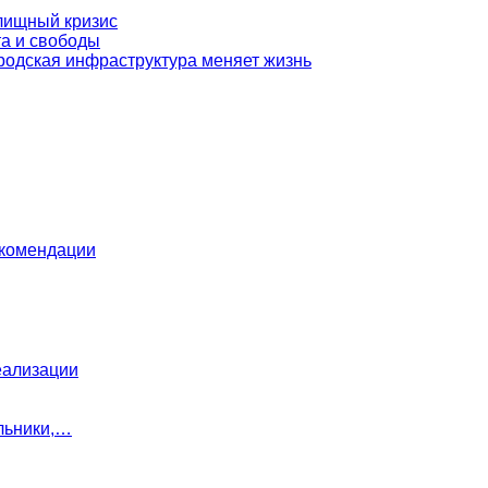
илищный кризис
та и свободы
ородская инфраструктура меняет жизнь
екомендации
еализации
льники,…