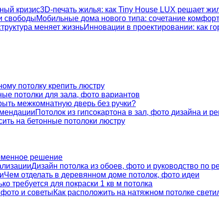
3D-печать жилья: как Tiny House LUX решает ж
Мобильные дома нового типа: сочетание комфор
Инновации в проектировании: как г
ному потолку крепить люстру
ые потолки для зала, фото вариантов
крыть межкомнатную дверь без ручки?
Потолок из гипсокартона в зал, фото дизайна и р
сить на бетонные потолоки люстру
ременное решение
Дизайн потолка из обоев, фото и руководство по р
Чем отделать в деревянном доме потолок, фото идеи
ко требуется для покраски 1 кв м потолка
Как расположить на натяжном потолке свети