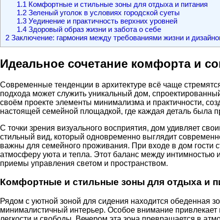
1.1
Комфортные и стильные зоны для отдыха и питания
1.2
Зеленый уголок в условиях городской суеты
1.3
Уединение и практичность верхних уровней
1.4
Здоровый образ жизни и забота о себе
2
Заключение: гармония между требованиями жизни и дизайн
Идеальное сочетание комфорта и со
Современные тенденции в архитектуре всё чаще стремятся
подхода может служить уникальный дом, спроектированный 
своём проекте элементы минимализма и практичности, созд
настоящей семейной площадкой, где каждая деталь была п
С точки зрения визуального восприятия, дом удивляет св
стильный вид, который одновременно выглядит современно 
важны для семейного проживания. При входе в дом гости 
атмосферу уюта и тепла. Этот баланс между интимностью 
приемы управления светом и пространством.
Комфортные и стильные зоны для отдыха и п
Рядом с уютной зоной для сидения находится обеденная 
минималистичный интерьер. Особое внимание привлекает н
легкости и свободы. Вечером эта зона превращается в атм