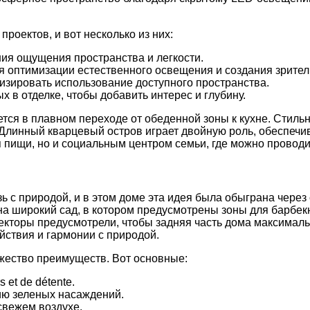
оектов, и вот несколько из них:
ния ощущения пространства и легкости.
я оптимизации естественного освещения и создания зрител
зировать использование доступного пространства.
 в отделке, чтобы добавить интерес и глубину.
ется в плавном переходе от обеденной зоны к кухне. Сти
Длинный кварцевый остров играет двойную роль, обеспечива
я пищи, но и социальным центром семьи, где можно провод
ь с природой, и в этом доме эта идея была обыграна через
а широкий сад, в котором предусмотрены зоны для барбек
екторы предусмотрели, чтобы задняя часть дома максималь
йствия и гармонии с природой.
жество преимуществ. Вот основные:
rs et de détente.
ию зеленых насаждений.
 свежем воздухе.