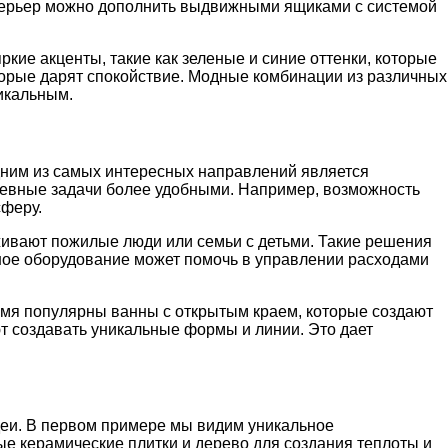
терьер можно дополнить выдвижными ящиками с системой
ркие акценты, такие как зеленые и синие оттенки, которые
орые дарят спокойствие. Модные комбинации из различных
икальным.
дним из самых интересных направлений является
невные задачи более удобными. Например, возможность
сферу.
живают пожилые люди или семьи с детьми. Такие решения
нное оборудование может помочь в управлении расходами
емя популярны ванны с открытым краем, которые создают
т создавать уникальные формы и линии. Это дает
еи. В первом примере мы видим уникальное
ые керамические плитки и дерево для создания теплоты и