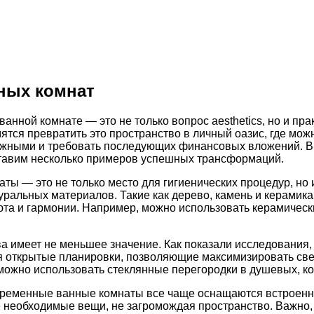
ных комнат
нной комнате — это не только вопрос aesthetics, но и пра
ся превратить это пространство в личный оазис, где можн
ожными и требовать последующих финансовых вложений. В
ставим несколько примеров успешных трансформаций.
ты — это не только место для гигиенических процедур, но 
туральных материалов. Такие как дерево, камень и керами
та и гармонии. Например, можно использовать керамически
ва имеет не меньшее значение. Как показали исследования
 открытые планировки, позволяющие максимизировать свет 
 можно использовать стеклянные перегородки в душевых, к
временные ванные комнаты все чаще оснащаются встроенны
 необходимые вещи, не загромождая пространство. Важно,