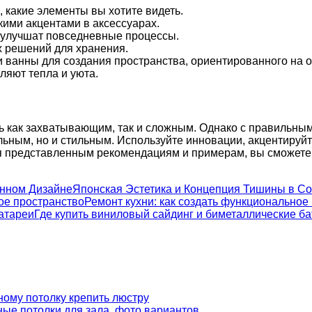
, какие элементы вы хотите видеть.
кими акцентами в аксессуарах.
е улучшат повседневные процессы.
х решений для хранения.
 ванны для создания пространства, ориентированного на о
ляют тепла и уюта.
ь как захватывающим, так и сложным. Однако с правильны
альным, но и стильным. Используйте инновации, акцентируй
я представленным рекомендациям и примерам, вы сможете 
Японская Эстетика и Концепция Тишины в С
Ремонт кухни: как создать функциональное
Где купить виниловый сайдинг и биметаллические б
ному потолку крепить люстру
ые потолки для зала, фото вариантов