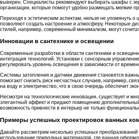
выверен. Специалисты рекомендуют выбирать шкафы с зер
организации, которые помогут удобно размещать мелкие п
Переходя к эстетическим аспектам, нельзя не упомянуть о 
позволяют создать настроение и атмосферу. Некоторые ди
стилей, например, современный минимализм, могут сочетат
Инновации в сантехнике и освещении
Современные разработки в области сантехники и освещени
интеграция технологий. Установки с сенсорным управлен
регулировать уровень освещения в зависимости от времен
Системы затопления и датчики движения становятся важны
помогают снизить риск несчастных случаев, например, свя
на воду и электричество, что в свою очередь обеспечит эк
Несмотря на технологические инновации, существует и мн
элегантный эффект и придают помещению дополнительный с
возможность привнести в интерьер не только функционально
Примеры успешных проектировок ванных ко
Давайте рассмотрим несколько успешных преобразований 
использование природных материалов, где ванная оформле