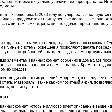
калом, которые визуально увеличивают пространство. Ин
редметы.
цветных решениях. В 2023 году популярностью пользуются я
зайнеры предпочитают приглушенные пастельные тона, кот
ься с винтажными акцентами, что сделает пространство ун
я кардинально меняют подход к дизайну ванных комнат. О
ием и умные системы освещения позволяют сделать повсед
и суток и потребностей помогает создать комфортную атмо
ми элементами ванных комнат, особенно в домах, где про
занных с поскальзыванием на мокром полу. Кроме того, да
ономию средств.
ожество дизайнерских решений. Например, в последнее вр
тиль. Материалы, такие как композитный акрил, позволяю
сть, но и искусство.
мнат
ванных комнат, которые иллюстрируют описанные выше ид
на в светлых тонах, а также используются текстурированн