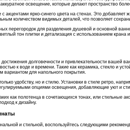
 аккуратное освещение, которые делают пространство бол
с акцентами ярко-синего цвета на стенах. Это добавляет ж
ным количеством видимых деталей, что позволяет сохранит
ых перегородок для разделения душевой и основной ванно
ветлый тон плитки и детализация с использованием крана 
 достижения долговечности и привлекательности вашей ва
стью к воде и времени. Такие как керамика, стекло и усто
м вариантом для напольного покрытия.
олько удобству, но и стилю. Установки в стиле ретро, напр
регулируемыми опциями освещения, добавляющие уют и сти
аких как полотенца в сочетающихся тонах, или стильные ак
одход к дизайну.
мнаты
нальной и стильной, воспользуйтесь следующими рекомен